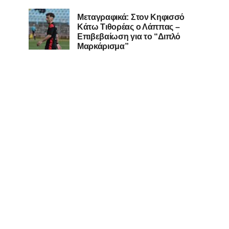
Μεταγραφικά: Στον Κηφισσό
Κάτω Τιθορέας ο Λάππας –
Επιβεβαίωση για το “Διπλό
Μαρκάρισμα”