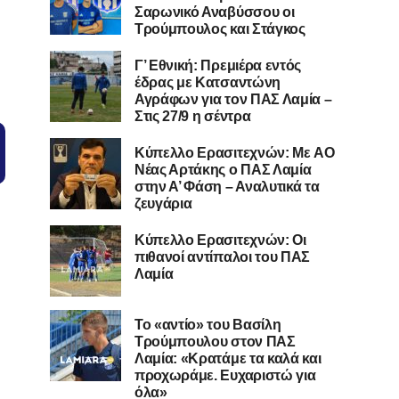
Σαρωνικό Αναβύσσου οι
Τρούμπουλος και Στάγκος
Γ’ Εθνική: Πρεμιέρα εντός
έδρας με Κατσαντώνη
Αγράφων για τον ΠΑΣ Λαμία –
Στις 27/9 η σέντρα
Kύπελλο Ερασιτεχνών: Με AO
Nέας Αρτάκης ο ΠΑΣ Λαμία
στην Α’ Φάση – Αναλυτικά τα
ζευγάρια
Κύπελλο Ερασιτεχνών: Οι
πιθανοί αντίπαλοι του ΠΑΣ
Λαμία
Το «αντίο» του Βασίλη
Τρούμπουλου στον ΠΑΣ
Λαμία: «Κρατάμε τα καλά και
προχωράμε. Ευχαριστώ για
όλα»