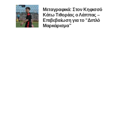
Μεταγραφικά: Στον Κηφισσό
Κάτω Τιθορέας ο Λάππας –
Επιβεβαίωση για το “Διπλό
Μαρκάρισμα”