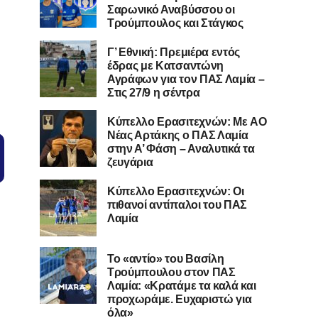
Σαρωνικό Αναβύσσου οι
Τρούμπουλος και Στάγκος
Γ’ Εθνική: Πρεμιέρα εντός
έδρας με Κατσαντώνη
Αγράφων για τον ΠΑΣ Λαμία –
Στις 27/9 η σέντρα
Kύπελλο Ερασιτεχνών: Με AO
Nέας Αρτάκης ο ΠΑΣ Λαμία
στην Α’ Φάση – Αναλυτικά τα
ζευγάρια
Κύπελλο Ερασιτεχνών: Οι
πιθανοί αντίπαλοι του ΠΑΣ
Λαμία
Το «αντίο» του Βασίλη
Τρούμπουλου στον ΠΑΣ
Λαμία: «Κρατάμε τα καλά και
προχωράμε. Ευχαριστώ για
όλα»