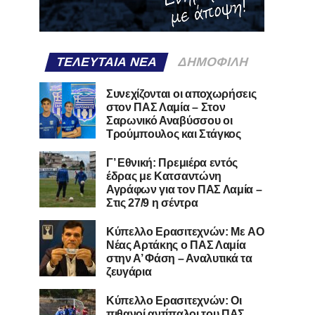
ΤΕΛΕΥΤΑΊΑ ΝΈΑ
ΔΗΜΟΦΙΛΉ
Συνεχίζονται οι αποχωρήσεις
στον ΠΑΣ Λαμία – Στον
Σαρωνικό Αναβύσσου οι
Τρούμπουλος και Στάγκος
Γ’ Εθνική: Πρεμιέρα εντός
έδρας με Κατσαντώνη
Αγράφων για τον ΠΑΣ Λαμία –
Στις 27/9 η σέντρα
Kύπελλο Ερασιτεχνών: Με AO
Nέας Αρτάκης ο ΠΑΣ Λαμία
στην Α’ Φάση – Αναλυτικά τα
ζευγάρια
Κύπελλο Ερασιτεχνών: Οι
πιθανοί αντίπαλοι του ΠΑΣ