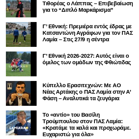
Τιθορέας ο Λάππας – Επιβεβαίωση
αγωνίστηκε στον Λεβαδειακό, ενώ πέρασε και από ομάδες
για το “Διπλό Μαρκάρισμα”
της Serie D στην Ιταλία, όπως οι Nocerina, S. Maria
Cilento και Castrovillari, έχοντας ξεκινήσει την
Γ’ Εθνική: Πρεμιέρα εντός έδρας με
ποδοσφαιρική του διαδρομή από τον Απόλλωνα Σμύρνης.
Κατσαντώνη Αγράφων για τον ΠΑΣ
Λαμία – Στις 27/9 η σέντρα
Τον καλωσορίζουμε στην οικογένεια του Σαρωνικού και
του ευχόμαστε υγεία και επιτυχίες.»
Γ’ Εθνική 2026-2027: Αυτός είναι ο
όμιλος των ομάδων της Φθιώτιδας
Ακολουθήστε το
lamiara.gr
στο
Google News
για να
μαθαίνετε πρώτοι τα κυανόλευκα νέα στην Ελλάδα και τον
υπόλοιπο κόσμο. Ακολουθήστε το lamiara.gr στο
Facebook
, στο
Twitter
και στο
Instagram
για να
Kύπελλο Ερασιτεχνών: Με AO
Nέας Αρτάκης ο ΠΑΣ Λαμία στην Α’
μαθαίνετε σε χρόνο dt όλα τα νέα.
Φάση – Αναλυτικά τα ζευγάρια
Το «αντίο» του Βασίλη
Τρούμπουλου στον ΠΑΣ Λαμία:
«Κρατάμε τα καλά και προχωράμε.
Ευχαριστώ για όλα»