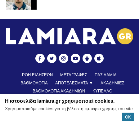
ΡΟΗ ΕΙΔΗΣΕΩΝ
ΜΕΤΑΓΡΑΦΕΣ
ΠΑΣ ΛΑΜΙΑ
ΒΑΘΜΟΛΟΓΙΑ
ΑΠΟΤΕΛΕΣΜΑΤΑ ▼
ΑΚΑΔΗΜΙΕΣ
ΒΑΘΜΟΛΟΓΙΑ ΑΚΑΔΗΜΙΩΝ
ΚΥΠΕΛΛΟ
ΝΕΑ ΑΠΟ ΕΛΛΑΔΑ
FUTSAL
ΠΟΔΟΣΦΑΙΡΟ ΓΥΝΑΙΚΩΝ
Η ιστοσελίδα lamiara.gr χρησιμοποιεί cookies.
ALL TIME ROSTER
LAMIA POLIS 87,7 ▶︎
ΕΠΙΚΟΙΝΩΝΊΑ
Χρησιμοποιούμε cookies για τη βέλτιστη εμπειρία χρήσης του site.
OK
© Copyright 2022 - All Rights Reserved |
Lamiara.gr