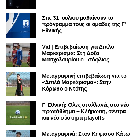
επίσης σε Εθνικό και Ζάκυνθο. Ξεκίνησε την καριέρα του
από τα τμήματα υποδομής του ΠΑΣ Λαμία, φτάνοντας
μέχρι την πρώτη ομάδα, με την οποία πραγματοποίησε
Στις 31 Ιουλίου μαθαίνουν το
συμμετοχή στη Super League απέναντι στον Παναιτωλικό
πρόγραμμα τους οι ομάδες της Γ’
Εθνικής
στις 26 Σεπτεμβρίου 2021.
Καλωσορίζουμε τον Βασίλη στην οικογένεια του
Vid | Επιβεβαίωση για Διπλό
Σαρωνικού και του ευχόμαστε υγεία και πολλές
Μαρκάρισμα: Στη Δόξα
επιτυχίες.»
Μασχολουρίου ο Τσόφλιος
Μεταγραφική επιβεβαίωση για το
«Διπλό Μαρκάρισμα»: Στην
Η ανακοίνωση για τον Χρυσόστομο Στάγκο
Κόρινθο ο Ντότης
«Ο Α.Ο. Σαρωνικός Αναβύσσου ανακοινώνει την
Γ’ Εθνική: Όλες οι αλλαγές στο νέο
απόκτηση του τερματοφύλακα Χρυσόστομου Στάγκου.
πρωτάθλημα – Κλήρωση, σέντρα
και νέο σύστημα playoffs
Ο 24χρονος τερματοφύλακας (γεννημένος στις
27/06/2002) προέρχεται επίσης από μία γεμάτη χρονιά
Μεταγραφικά: Στον Κηφισσό Κάτω
στη Γ’ Εθνική με τον ΠΑΣ Λαμία. Στο παρελθόν