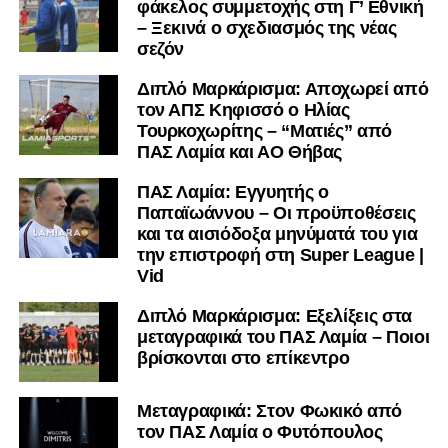
φάκελος συμμετοχής στη Γ’ Εθνική
Κορίνθου να εμφανίζεται για μεγάλο χρονικό διάστημα ως
– Ξεκινά ο σχεδιασμός της νέας
το φαβορί για την υπογραφή του. Ωστόσο, η εξέλιξη ήταν
σεζόν
διαφορετική, καθώς ο 23χρονος αμυντικός επέλεξε τελικά
τον Σαρωνικό Αναβύσσου, όπου θα συναντήσει ξανά τον
Διπλό Μαρκάρισμα: Αποχωρεί από
τον ΑΠΣ Κηφισσό ο Ηλίας
πρώην συμπαίκτη του στον ΠΑΣ Λαμία, Χρυσόστομο
Τουρκοχωρίτης – “Ματιές” από
Στάγκο.
ΠΑΣ Λαμία και ΑΟ Θήβας
Η ανακοίνωση για τον Βασίλη Τρούμπουλο
ΠΑΣ Λαμία: Εγγυητής ο
Παπαϊωάννου – Οι προϋποθέσεις
«Ο Α.Ο. Σαρωνικός Αναβύσσου ανακοινώνει την
και τα αισιόδοξα μηνύματά του για
απόκτηση του ποδοσφαιριστή Βασίλη Τρούμπουλου.
την επιστροφή στη Super League |
Vid
Ο Βασίλης, ο οποίος είναι 23 χρονών (γεννημένος το
2003), αγωνίζεται ως στόπερ και αμυντικός μέσος και την
Διπλό Μαρκάρισμα: Εξελίξεις στα
μεταγραφικά του ΠΑΣ Λαμία – Ποιοι
περσινή σεζόν πραγματοποίησε γεμάτη χρονιά στη Γ’
βρίσκονται στο επίκεντρο
Εθνική με τα χρώματα του ΠΑΣ Λαμία.
Στο παρελθόν αγωνίστηκε στην ΑΕΚ Β’, με την οποία
Μεταγραφικά: Στον Φωκικό από
κατέγραψε 10 συμμετοχές στη Super League 2, καθώς
τον ΠΑΣ Λαμία ο Φυτόπουλος