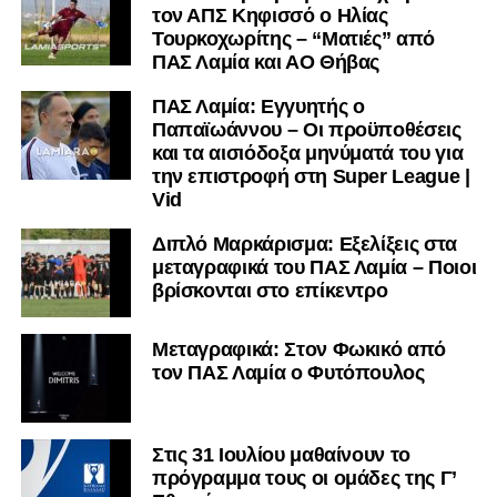
Πανσερραϊκός-ΠΑΟΚ 0-2
τον ΑΠΣ Κηφισσό ο Ηλίας
Παναθηναϊκός-Αρης 2-0
Τουρκοχωρίτης – “Ματιές” από
ΠΑΣ Λαμία και ΑΟ Θήβας
Η βαθμολογία (4 αγώνες)
ΠΑΣ Λαμία: Εγγυητής ο
Παπαϊωάννου – Οι προϋποθέσεις
Παναθηναϊκός 12 (4-0-0)
και τα αισιόδοξα μηνύματά του για
ΠΑΟΚ 12 (4-0-0)
την επιστροφή στη Super League |
ΑΕΚ 10 (3-1-0)
Vid
Ολυμπιακός 7 (2-1-1)
Λαμία 5 (1-2-1)
Διπλό Μαρκάρισμα: Εξελίξεις στα
μεταγραφικά του ΠΑΣ Λαμία – Ποιοι
Αρης 1 (0-1-3)
βρίσκονται στο επίκεντρο
Ακολουθήστε το
lamiara.gr
στο
Google News
για να
μαθαίνετε πρώτοι τα κυανόλευκα νέα στην Ελλάδα και τον
Μεταγραφικά: Στον Φωκικό από
υπόλοιπο κόσμο. Ακολουθήστε το lamiara.gr στο
τον ΠΑΣ Λαμία ο Φυτόπουλος
Facebook
, στο
Twitter
και στο
Instagram
για να
μαθαίνετε σε χρόνο dt όλα τα νέα.
Στις 31 Ιουλίου μαθαίνουν το
πρόγραμμα τους οι ομάδες της Γ’