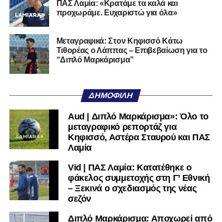
ΠΑΣ Λαμία: «Κρατάμε τα καλά και
προχωράμε. Ευχαριστώ για όλα»
Τετάρτη-Πέμπτη 20-21/12
Αρης-Λαμία 2-2
Βόλος-Παναθηναϊκός 0-3
Μεταγραφικά: Στον Κηφισσό Κάτω
Πανσερραϊκός-ΑΕΚ 2-2
Τιθορέας ο Λάππας – Επιβεβαίωση για το
“Διπλό Μαρκάρισμα”
Κηφισιά-ΠΑΟΚ 0-6
Ατρόμητος-Ολυμπιακός 0-0
Τετάρτη-Πέμπτη 3-4/1
ΔΗΜΟΦΙΛΉ
Αστέρας Τρίπολης-Αρης 3-2
Aud | Διπλό Μαρκάρισμα»: Όλο το
Λαμία-Ολυμπιακός 1-0
μεταγραφικό ρεπορτάζ για
ΑΕΚ-Βόλος 3-0
Κηφισσό, Αστέρα Σταυρού και ΠΑΣ
ΠΑΟΚ-ΟΦΗ 4-0
Λαμία
Παναθηναϊκός-ΠΑΣ Γιάννινα 2-0
Vid | ΠΑΣ Λαμία: Κατατέθηκε ο
Τετάρτη 28/2
φάκελος συμμετοχής στη Γ’ Εθνική
– Ξεκινά ο σχεδιασμός της νέας
Ατρόμητος-Λαμία 3-1
σεζόν
Παναιτωλικός-Ολυμπιακός 1-2
ΑΕΚ-ΠΑΣ Γιάννινα 4-2
Διπλό Μαρκάρισμα: Αποχωρεί από