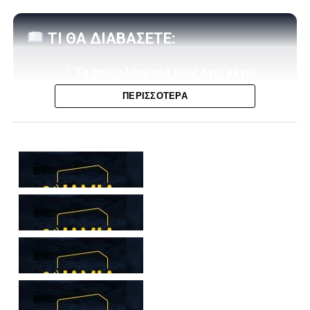
ΤΙ ΘΑ ΔΙΑΒΑΣΕΤΕ:
Τα αποτελέσματά τους στις μέχρι
στιγμής «εμβόλιμες» της σεζόν
ΠΕΡΙΣΣΌΤΕΡΑ
Η βαθμολογία (4 αγώνες)
Ο Παναθηναϊκός και ο ΠΑΟΚ μετρούν το απόλυτο όταν
αγωνίζονται μεσοβδόμαδα για την Stoiximan Super
League, η ΑΕΚ άφησε βαθμούς μόνο στις Σέρρες, ο
Ολυμπιακός κέρδισε τα μισά του αντίστοιχα παιχνίδια, ο
Αρης κανένα και η Λαμία γνώρισε μόνο μία ήττα.
Με την 3η αγωνιστική των
Play Off
θα συνεχιστεί αύριο
(3/4) η δράση στη
Stoiximan Super League
,