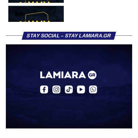
όπου
Παναθηναϊκός
,
Ολυμπιακός
,
ΠΑΟΚ
θα
υποδεχθούν
ΑΕΚ
,
Αρη
και
Λαμία
αντίστοιχα.
Ετσι θα έχουμε την πρώτη «σφήνα» στο μίνι πρωτάθλημα
που έπεται της κανονικής διάρκειας και για 5η φορά στη
STAY SOCIAL – STAY LAMIARA.GR
σεζόν οι ομάδες του group θα παίξουν μεσοβδόμαδα,
χωρίς πάντως αυτό να σημαίνει πως στις προηγούμενες
είχαν αμέσως πριν ή μετά εκ νέου αγωνιστικές
υποχρεώσεις.
Πάντως ως όρος «εμβόλιμη», η ονομασία δηλαδή,
παραμένει και ας δούμε τα πεπραγμένα των έξι clubs όταν
κλήθηκαν να παίξουν τότε.
Ο
Παναθηναϊκός
και ο
ΠΑΟΚ
είναι οι μόνοι που μετρούν
το απόλυτο (4χ4), η
ΑΕΚ
«άφησε» βαθμούς μόνο
στις
Σέρρες
και κέρδισε τα άλλα τρία παιχνίδια της, ενώ
ο
Ολυμπιακός
ηττήθηκε στη
Λαμία
και έμεινε στο 0-0 με
τον
Ατρόμητο
.