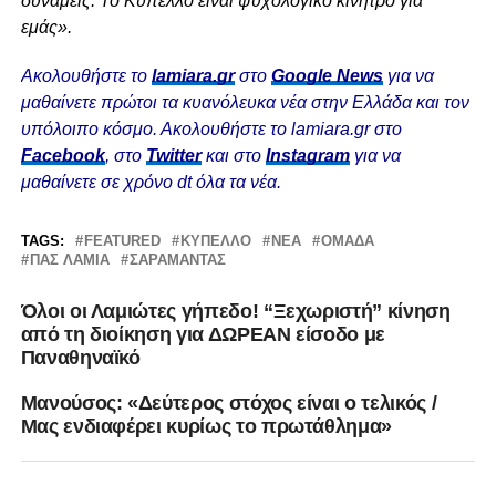
δυνάμεις. Το Κύπελλο είναι ψυχολογικό κίνητρο για
εμάς».
Ακολουθήστε το
lamiara.gr
στο
Google News
για να
μαθαίνετε πρώτοι τα κυανόλευκα νέα στην Ελλάδα και τον
υπόλοιπο κόσμο. Ακολουθήστε το lamiara.gr στο
Facebook
, στο
Twitter
και στο
Instagram
για να
μαθαίνετε σε χρόνο dt όλα τα νέα.
TAGS:
FEATURED
ΚΎΠΕΛΛΟ
ΝΈΑ
ΟΜΆΔΑ
ΠΑΣ ΛΑΜΙΑ
ΣΑΡΑΜΑΝΤΆΣ
Όλοι οι Λαμιώτες γήπεδο! “Ξεχωριστή” κίνηση
από τη διοίκηση για ΔΩΡΕΑΝ είσοδο με
Παναθηναϊκό
Μανούσος: «Δεύτερος στόχος είναι ο τελικός /
Μας ενδιαφέρει κυρίως το πρωτάθλημα»