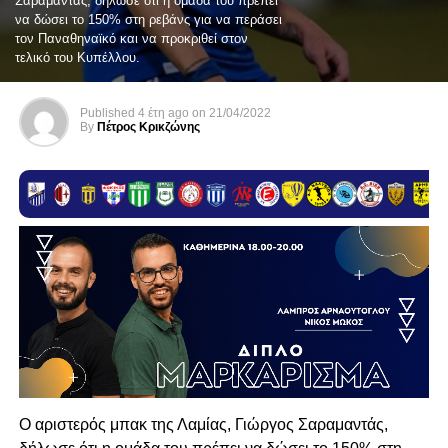
Σαραμαντάς, δήλωσε ότι η ομάδα του πρέπει
να δώσει το 150% στη ρεβάνς για να περάσει
τον Παναθηναϊκό και να προκριθεί στον
τελικό του Κυπέλλου.
Published
4 έτη ago
on
21/04/2022
By
Πέτρος Κρικζώνης
Ο αριστερός μπακ της Λαμίας, Γιώργος Σαραμαντάς,