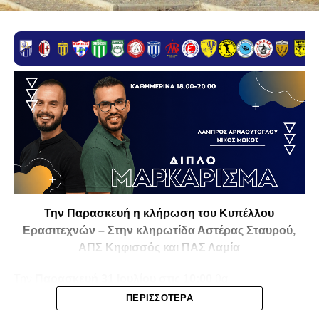
Την Παρασκευή η κλήρωση του Κυπέλλου
Ερασιτεχνών – Στην κληρωτίδα Αστέρας Σταυρού,
ΑΠΣ Κηφισσός και ΠΑΣ Λαμία
Την
Παρασκευή 31 Ιουλίου στις 10:00
θα
πραγματοποιηθεί στο ξενοδοχείο
Athens Marriott
η
ΠΕΡΙΣΣΌΤΕΡΑ
κλήρωση της
1ης και 2ης φάσης του Κυπέλλου