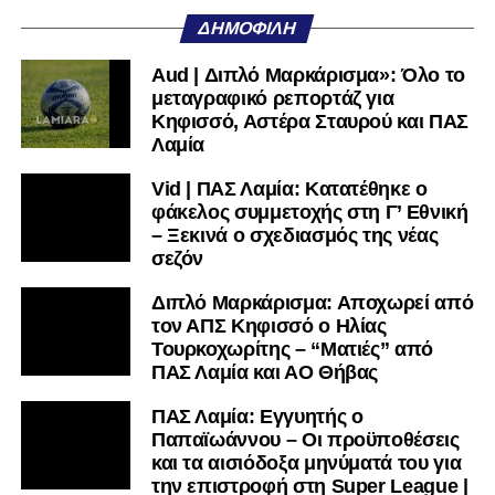
υπόλοιπο κόσμο. Ακολουθήστε το lamiara.gr στο
ΔΗΜΟΦΙΛΉ
Facebook
, στο
Twitter
και στο
Instagram
για να
μαθαίνετε σε χρόνο dt όλα τα νέα.
Aud | Διπλό Μαρκάρισμα»: Όλο το
μεταγραφικό ρεπορτάζ για
Κηφισσό, Αστέρα Σταυρού και ΠΑΣ
Λαμία
Vid | ΠΑΣ Λαμία: Κατατέθηκε ο
φάκελος συμμετοχής στη Γ’ Εθνική
– Ξεκινά ο σχεδιασμός της νέας
σεζόν
Διπλό Μαρκάρισμα: Αποχωρεί από
τον ΑΠΣ Κηφισσό ο Ηλίας
Τουρκοχωρίτης – “Ματιές” από
ΠΑΣ Λαμία και ΑΟ Θήβας
ΠΑΣ Λαμία: Εγγυητής ο
Παπαϊωάννου – Οι προϋποθέσεις
και τα αισιόδοξα μηνύματά του για
την επιστροφή στη Super League |