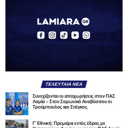
Αναγέννηση Σχηματαρίου
Απόλλων Ευπαλίου
Αστέρας Σταυρού
Α.Ο. Θήβα
Α.Ο. Καρύστου
ΑΠΣ Κηφισσός
Κιθαιρών
ΠΑΣ Λαμία
Α.Ε. Μαλεσίνας
ΤΕΛΕΥΤΑΊΑ ΝΈΑ
Α.Ο. Νέας Αρτάκης
Συνεχίζονται οι αποχωρήσεις στον ΠΑΣ
Λαμία – Στον Σαρωνικό Αναβύσσου οι
Α.Ε. Προποντίς Χαλκίδας
Τρούμπουλος και Στάγκος
Ταμυναϊκός Αλιβερίου
Φωκικός
Γ’ Εθνική: Πρεμιέρα εντός έδρας με