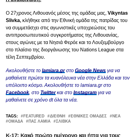
Ο 27χρονος Λιθουανός μέσος της ομάδας μας,
Vikyntas
Slivka,
κλήθηκε από την Εθνική ομάδα της πατρίδας του
να συμμετάσχει στις αγωνιστικές υποχρεώσεις του
αντιπροσωπευτικού συγκροτήματος της Λιθουανίας,
στους αγώνες με τα Νησιά Φερόε και το Λουξεμβούργο
στο πλαίσιο της διοργάνωσης του Nations League στα
τέλη Σεπτεμβρίου.
Ακολουθήστε το
lamiara.gr
στο
Google News
για να
μαθαίνετε πρώτοι τα κυανόλευκα νέα στην Ελλάδα και τον
υπόλοιπο κόσμο. Ακολουθήστε το lamiara.gr στο
Facebook
, στο
Twitter
και στο
Instagram
για να
μαθαίνετε σε χρόνο dt όλα τα νέα.
TAGS:
FEATURED
ΔΙΕΘΝΉ
ΕΘΝΙΚΈΣ ΟΜΆΔΕΣ
ΝΈΑ
ΟΜΆΔΑ
ΠΑΣ ΛΑΜΙΑ
ΣΛΊΒΚΑ
Κ-17: Κακό πρώτο ημίχρονο και ήττα για τους