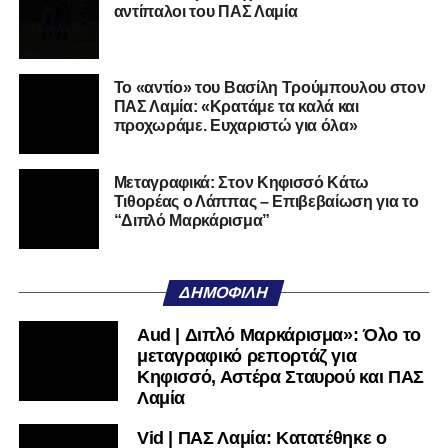
στη Γ’ Εθνική με τον ΠΑΣ Λαμία. Στο παρελθόν
αντίπαλοι του ΠΑΣ Λαμία
αγωνίστηκε στον Λεβαδειακό, ενώ πέρασε και από ομάδες
της Serie D στην Ιταλία, όπως οι Nocerina, S. Maria
Cilento και Castrovillari, έχοντας ξεκινήσει την
Το «αντίο» του Βασίλη Τρούμπουλου στον
ποδοσφαιρική του διαδρομή από τον Απόλλωνα Σμύρνης.
ΠΑΣ Λαμία: «Κρατάμε τα καλά και
προχωράμε. Ευχαριστώ για όλα»
Τον καλωσορίζουμε στην οικογένεια του Σαρωνικού και
του ευχόμαστε υγεία και επιτυχίες.»
Μεταγραφικά: Στον Κηφισσό Κάτω
Τιθορέας ο Λάππας – Επιβεβαίωση για το
Ακολουθήστε το
lamiara.gr
στο
Google News
για να
“Διπλό Μαρκάρισμα”
μαθαίνετε πρώτοι τα κυανόλευκα νέα στην Ελλάδα και τον
υπόλοιπο κόσμο. Ακολουθήστε το lamiara.gr στο
Facebook
, στο
Twitter
και στο
Instagram
για να
ΔΗΜΟΦΙΛΉ
μαθαίνετε σε χρόνο dt όλα τα νέα.
Aud | Διπλό Μαρκάρισμα»: Όλο το
μεταγραφικό ρεπορτάζ για
Κηφισσό, Αστέρα Σταυρού και ΠΑΣ
Λαμία
Vid | ΠΑΣ Λαμία: Κατατέθηκε ο