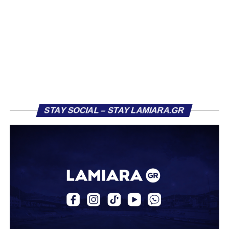
Κορίνθου να εμφανίζεται για μεγάλο χρονικό διάστημα ως
το φαβορί για την υπογραφή του. Ωστόσο, η εξέλιξη ήταν
διαφορετική, καθώς ο 23χρονος αμυντικός επέλεξε τελικά
τον Σαρωνικό Αναβύσσου, όπου θα συναντήσει ξανά τον
πρώην συμπαίκτη του στον ΠΑΣ Λαμία, Χρυσόστομο
Στάγκο.
Η ανακοίνωση για τον Βασίλη Τρούμπουλο
STAY SOCIAL – STAY LAMIARA.GR
«Ο Α.Ο. Σαρωνικός Αναβύσσου ανακοινώνει την
απόκτηση του ποδοσφαιριστή Βασίλη Τρούμπουλου.
Ο Βασίλης, ο οποίος είναι 23 χρονών (γεννημένος το
2003), αγωνίζεται ως στόπερ και αμυντικός μέσος και την
περσινή σεζόν πραγματοποίησε γεμάτη χρονιά στη Γ’
Εθνική με τα χρώματα του ΠΑΣ Λαμία.
Στο παρελθόν αγωνίστηκε στην ΑΕΚ Β’, με την οποία
κατέγραψε 10 συμμετοχές στη Super League 2, καθώς