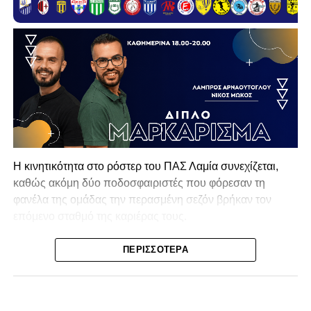
Η κινητικότητα στο ρόστερ του ΠΑΣ Λαμία συνεχίζεται,
καθώς ακόμη δύο ποδοσφαιριστές που φόρεσαν τη
φανέλα της ομάδας την περασμένη σεζόν βρήκαν τον
επόμενο σταθμό της καριέρας τους.
Ο λόγος για τον Βασίλη Τρούμπουλο και τον Χρυσόστομο
ΠΕΡΙΣΣΌΤΕΡΑ
Στάγκο, οι οποίοι θα συνεχίσουν μαζί την ποδοσφαιρική
τους πορεία στον Σαρωνικό Αναβύσσου, με τον σύλλογο
να ανακοινώνει επίσημα την απόκτησή τους.