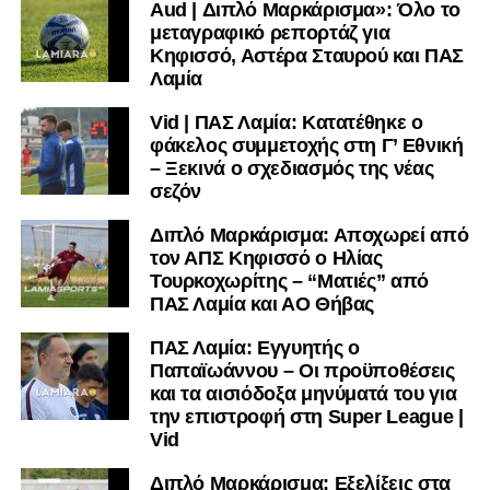
Aud | Διπλό Μαρκάρισμα»: Όλο το
μεταγραφικό ρεπορτάζ για
Κηφισσό, Αστέρα Σταυρού και ΠΑΣ
Λαμία
Vid | ΠΑΣ Λαμία: Κατατέθηκε ο
φάκελος συμμετοχής στη Γ’ Εθνική
– Ξεκινά ο σχεδιασμός της νέας
σεζόν
Διπλό Μαρκάρισμα: Αποχωρεί από
τον ΑΠΣ Κηφισσό ο Ηλίας
Τουρκοχωρίτης – “Ματιές” από
ΠΑΣ Λαμία και ΑΟ Θήβας
ΠΑΣ Λαμία: Εγγυητής ο
Παπαϊωάννου – Οι προϋποθέσεις
και τα αισιόδοξα μηνύματά του για
την επιστροφή στη Super League |
Vid
Διπλό Μαρκάρισμα: Εξελίξεις στα