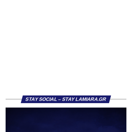
Ιδιαίτερο ενδιαφέρον παρουσιάζει η περίπτωση του
Βασίλη Τρούμπουλου, ο οποίος βρέθηκε στο στόχαστρο
αρκετών ομάδων το φετινό καλοκαίρι. Ανάμεσα στους
συλλόγους που ενδιαφέρθηκαν έντονα για την απόκτησή
του ήταν η Κόρινθος και ο Ιωνικός, με την ομάδα της
Κορίνθου να εμφανίζεται για μεγάλο χρονικό διάστημα ως
το φαβορί για την υπογραφή του. Ωστόσο, η εξέλιξη ήταν
διαφορετική, καθώς ο 23χρονος αμυντικός επέλεξε τελικά
τον Σαρωνικό Αναβύσσου, όπου θα συναντήσει ξανά τον
πρώην συμπαίκτη του στον ΠΑΣ Λαμία, Χρυσόστομο
Στάγκο.
Η ανακοίνωση για τον Βασίλη Τρούμπουλο
STAY SOCIAL – STAY LAMIARA.GR
«Ο Α.Ο. Σαρωνικός Αναβύσσου ανακοινώνει την
απόκτηση του ποδοσφαιριστή Βασίλη Τρούμπουλου.
Ο Βασίλης, ο οποίος είναι 23 χρονών (γεννημένος το
2003), αγωνίζεται ως στόπερ και αμυντικός μέσος και την