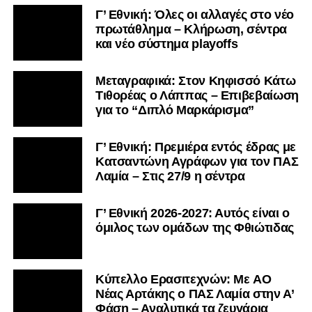
Γ’ Εθνική: Όλες οι αλλαγές στο νέο
πρωτάθλημα – Κλήρωση, σέντρα
και νέο σύστημα playoffs
Μεταγραφικά: Στον Κηφισσό Κάτω
Τιθορέας ο Λάππας – Επιβεβαίωση
για το “Διπλό Μαρκάρισμα”
Γ’ Εθνική: Πρεμιέρα εντός έδρας με
Κατσαντώνη Αγράφων για τον ΠΑΣ
Λαμία – Στις 27/9 η σέντρα
Γ’ Εθνική 2026-2027: Αυτός είναι ο
όμιλος των ομάδων της Φθιώτιδας
Kύπελλο Ερασιτεχνών: Με AO
Nέας Αρτάκης ο ΠΑΣ Λαμία στην Α’
Φάση – Αναλυτικά τα ζευγάρια