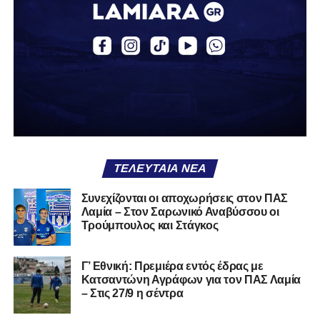
περσινή σεζόν πραγματοποίησε γεμάτη χρονιά στη Γ’
Εθνική με τα χρώματα του ΠΑΣ Λαμία.
Στο παρελθόν αγωνίστηκε στην ΑΕΚ Β’, με την οποία
κατέγραψε 10 συμμετοχές στη Super League 2, καθώς
επίσης σε Εθνικό και Ζάκυνθο. Ξεκίνησε την καριέρα του
από τα τμήματα υποδομής του ΠΑΣ Λαμία, φτάνοντας
μέχρι την πρώτη ομάδα, με την οποία πραγματοποίησε
συμμετοχή στη Super League απέναντι στον Παναιτωλικό
στις 26 Σεπτεμβρίου 2021.
ΤΕΛΕΥΤΑΊΑ ΝΈΑ
Καλωσορίζουμε τον Βασίλη στην οικογένεια του
Συνεχίζονται οι αποχωρήσεις στον ΠΑΣ
Λαμία – Στον Σαρωνικό Αναβύσσου οι
Σαρωνικού και του ευχόμαστε υγεία και πολλές
Τρούμπουλος και Στάγκος
επιτυχίες.»
Γ’ Εθνική: Πρεμιέρα εντός έδρας με
Κατσαντώνη Αγράφων για τον ΠΑΣ Λαμία
– Στις 27/9 η σέντρα
Η ανακοίνωση για τον Χρυσόστομο Στάγκο