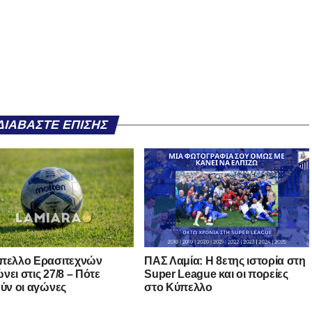
ΔΙΑΒΆΣΤΕ ΕΠΊΣΗΣ
πελλο Ερασιτεχνών
ΠΑΣ Λαμία: Η 8ετης ιστορία στη
νει στις 27/8 – Πότε
Super League και οι πορείες
ούν οι αγώνες
στο Κύπελλο