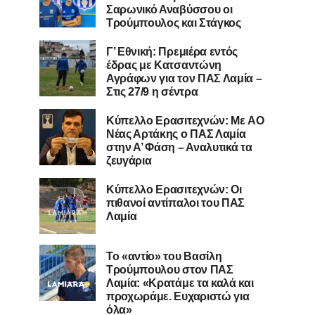
Σαρωνικό Αναβύσσου οι
Τρούμπουλος και Στάγκος
Γ’ Εθνική: Πρεμιέρα εντός
έδρας με Κατσαντώνη
Αγράφων για τον ΠΑΣ Λαμία –
Στις 27/9 η σέντρα
Kύπελλο Ερασιτεχνών: Με AO
Nέας Αρτάκης ο ΠΑΣ Λαμία
στην Α’ Φάση – Αναλυτικά τα
ζευγάρια
Κύπελλο Ερασιτεχνών: Οι
πιθανοί αντίπαλοι του ΠΑΣ
Λαμία
Το «αντίο» του Βασίλη
Τρούμπουλου στον ΠΑΣ
Λαμία: «Κρατάμε τα καλά και
προχωράμε. Ευχαριστώ για
όλα»