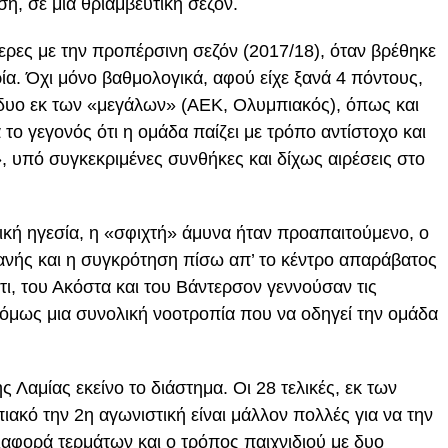
η, σε μια θριαμβευτική σεζόν.
ερες με την προπέρσινη σεζόν (2017/18), όταν βρέθηκε
α. Όχι μόνο βαθμολογικά, αφού είχε ξανά 4 πόντους,
τε δυο εκ των «μεγάλων» (ΑΕΚ, Ολυμπιακός), όπως και
το γεγονός ότι η ομάδα παίζει με τρόπο αντίστοχο και
», υπό συγκεκριμένες συνθήκες και δίχως αιρέσεις στο
ική ηγεσία, η «σφιχτή» άμυνα ήταν προαπαιτούμενο, ο
νής και η συγκρότηση πίσω απ’ το κέντρο απαράβατος
τι, του Ακόστα και του Βάντερσον γεννούσαν τις
 όμως μια συνολική νοοτροπία που να οδηγεί την ομάδα
ης Λαμίας εκείνο το διάστημα. Οι 28 τελικές, εκ των
ιακό την 2η αγωνιστική είναι μάλλον πολλές για να την
ιαφορά τερμάτων και ο τρόπος παιχνιδιού με δυο