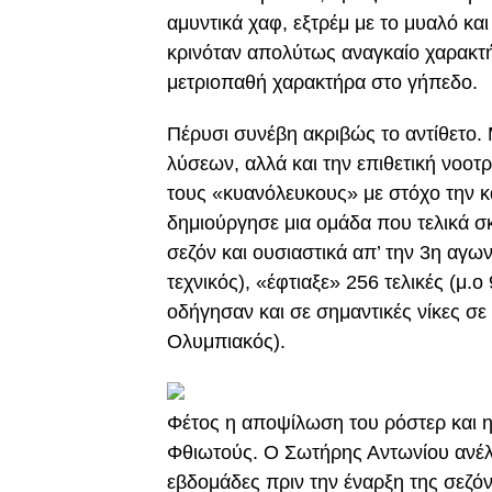
αμυντικά χαφ, εξτρέμ με το μυαλό κα
κρινόταν απολύτως αναγκαίο χαρακτή
μετριοπαθή χαρακτήρα στο γήπεδο.
Πέρυσι συνέβη ακριβώς το αντίθετο.
λύσεων, αλλά και την επιθετική νοοτ
τους «κυανόλευκους» με στόχο την κα
δημιούργησε μια ομάδα που τελικά σ
σεζόν και ουσιαστικά απ’ την 3η αγων
τεχνικός), «έφτιαξε» 256 τελικές (μ.ο
οδήγησαν και σε σημαντικές νίκες σ
Ολυμπιακός).
Φέτος η αποψίλωση του ρόστερ και 
Φθιωτούς. Ο Σωτήρης Αντωνίου ανέλα
εβδομάδες πριν την έναρξη της σεζό