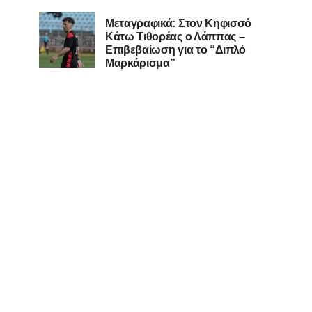
Μεταγραφικά: Στον Κηφισσό
Κάτω Τιθορέας ο Λάππας –
Επιβεβαίωση για το “Διπλό
Μαρκάρισμα”