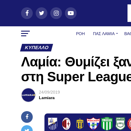
ΡΟΗ
ΠΑΣ ΛΑΜΊΑ
ΒΑ
ΚΎΠΕΛΛΟ
Λαμία: Θυμίζει ξ
στη Super League
24/09/2019
Lamiara