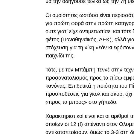
θα την οδηγούσε τελικά ως την 7η θέσ
Οι ομοιότητες ωστόσο είναι περισσότ
για πρώτη φορά στην πρώτη κατηγορί
ούτε γιατί είχε αντιμετωπίσει και τό
φέτος (Παναθηναϊκός, ΑΕΚ), αλλά για 
στόχευση για τη νίκη «εάν κι εφόσον
παιχνίδι της.
Τότε, με τον Μπάμπη Τεννέ στην τεχν
προσανατολισμός προς τα πίσω εμφα
κανόνας. Επιθετικά η ποιότητα του Πί
προϋποθέσεις για γκολ και σκορ, όχι
«προς τα μπρος» στο γήπεδο.
Χαρακτηριστικοί είναι και οι αριθμοί τ
οποίων οι 12 (!) απέναντι στον Ολυμπ
αντικατοπτρίσουν, όμως το 3-3 στη δ