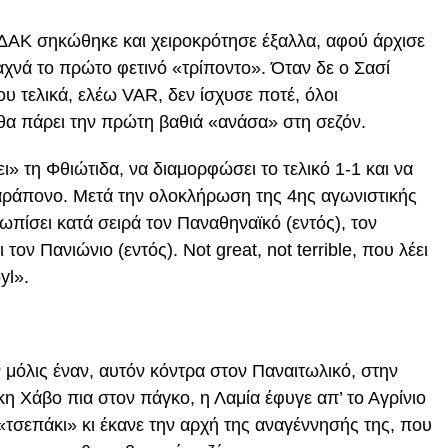
 ΔΑΚ σηκώθηκε και χειροκρότησε έξαλλα, αφού άρχισε
αχνά το πρώτο φετινό «τρίποντο». Όταν δε ο Σασί
ου τελικά, ελέω VAR, δεν ίσχυσε ποτέ, όλοι
 θα πάρει την πρώτη βαθιά «ανάσα» στη σεζόν.
» τη Φθιώτιδα, να διαμορφώσει το τελικό 1-1 και να
ράπονο. Μετά την ολοκλήρωση της 4ης αγωνιστικής
ωπίσει κατά σειρά τον Παναθηναϊκό (εντός), τον
τον Πανιώνιο (εντός). Not great, not terrible, που λέει
yl».
ν μόλις έναν, αυτόν κόντρα στον Παναιτωλικό, στην
κη Χάβο πια στον πάγκο, η Λαμία έφυγε απ’ το Αγρίνιο
«τσεπάκι» κι έκανε την αρχή της αναγέννησής της, που