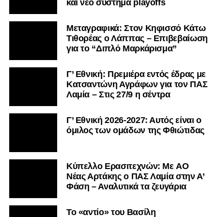
και νέο σύστημα playoffs
Μεταγραφικά: Στον Κηφισσό Κάτω
Τιθορέας ο Λάππας – Επιβεβαίωση
για το “Διπλό Μαρκάρισμα”
Γ’ Εθνική: Πρεμιέρα εντός έδρας με
Κατσαντώνη Αγράφων για τον ΠΑΣ
Λαμία – Στις 27/9 η σέντρα
Γ’ Εθνική 2026-2027: Αυτός είναι ο
όμιλος των ομάδων της Φθιώτιδας
Kύπελλο Ερασιτεχνών: Με AO
Nέας Αρτάκης ο ΠΑΣ Λαμία στην Α’
Φάση – Αναλυτικά τα ζευγάρια
Το «αντίο» του Βασίλη