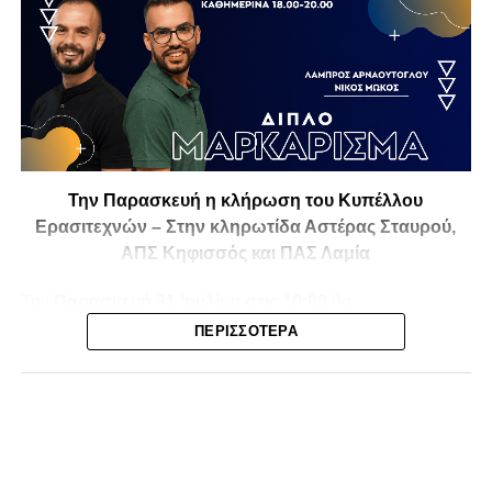
Την Παρασκευή η κλήρωση του Κυπέλλου
Ερασιτεχνών – Στην κληρωτίδα Αστέρας Σταυρού,
ΑΠΣ Κηφισσός και ΠΑΣ Λαμία
Την
Παρασκευή 31 Ιουλίου στις 10:00
θα
πραγματοποιηθεί στο ξενοδοχείο
Athens Marriott
η
ΠΕΡΙΣΣΌΤΕΡΑ
κλήρωση της
1ης και 2ης φάσης του Κυπέλλου
Ερασιτεχνικών Ομάδων
για την αγωνιστική περίοδο
2026-2027
, με το ενδιαφέρον να στρέφεται και στις ομάδες
της Φθιώτιδας που θα μπουν στη «μάχη» της
διοργάνωσης.