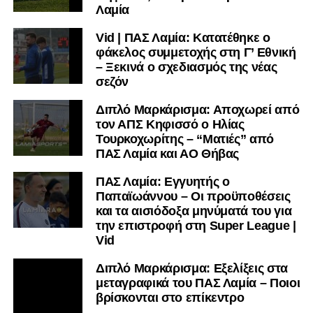
Λαμία
Vid | ΠΑΣ Λαμία: Κατατέθηκε ο
φάκελος συμμετοχής στη Γ’ Εθνική
– Ξεκινά ο σχεδιασμός της νέας
σεζόν
Διπλό Μαρκάρισμα: Αποχωρεί από
τον ΑΠΣ Κηφισσό ο Ηλίας
Τουρκοχωρίτης – “Ματιές” από
ΠΑΣ Λαμία και ΑΟ Θήβας
ΠΑΣ Λαμία: Εγγυητής ο
Παπαϊωάννου – Οι προϋποθέσεις
και τα αισιόδοξα μηνύματά του για
την επιστροφή στη Super League |
Vid
Διπλό Μαρκάρισμα: Εξελίξεις στα
μεταγραφικά του ΠΑΣ Λαμία – Ποιοι
βρίσκονται στο επίκεντρο