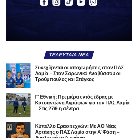
Α.Ο. Θήβα
Α.Ο. Καρύστου
ΑΠΣ Κηφισσός
Κιθαιρών
ΠΑΣ Λαμία
Α.Ε. Μαλεσίνας
ΤΕΛΕΥΤΑΊΑ ΝΈΑ
Α.Ο. Νέας Αρτάκης
Συνεχίζονται οι αποχωρήσεις στον ΠΑΣ
Λαμία – Στον Σαρωνικό Αναβύσσου οι
Α.Ε. Προποντίς Χαλκίδας
Τρούμπουλος και Στάγκος
Ταμυναϊκός Αλιβερίου
Φωκικός
Γ’ Εθνική: Πρεμιέρα εντός έδρας με
Κατσαντώνη Αγράφων για τον ΠΑΣ Λαμία
– Στις 27/9 η σέντρα
Συνολικά, στην
1η φάση
της διοργάνωσης συμμετέχουν
130 ομάδες
από τη Γ’ Εθνική και οι Κυπελλούχοι ή
φιναλίστ των ΕΠΣ που δήλωσαν συμμετοχή. Οι ομάδες
Kύπελλο Ερασιτεχνών: Με AO Nέας
έχουν χωριστεί σε
14 γεωγραφικά γκρουπ
, ενώ μετά την
Αρτάκης ο ΠΑΣ Λαμία στην Α’ Φάση –
Αναλυτικά τα ζευγάρια