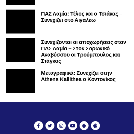
ΡΟΗ ΕΙΔΗΣΕΩΝ
ΜΕΤΑΓΡΑΦΕΣ
ΠΑΣ ΛΑΜΙΑ
ΒΑΘΜΟΛΟΓΙΑ
ΑΠΟΤΕΛΕΣΜΑΤΑ ▼
ΑΚΑΔΗΜΙΕΣ
ΒΑΘΜΟΛΟΓΙΑ ΑΚΑΔΗΜΙΩΝ
ΚΥΠΕΛΛΟ
ΝΕΑ ΑΠΟ ΕΛΛΑΔΑ
FUTSAL
ΠΟΔΟΣΦΑΙΡΟ ΓΥΝΑΙΚΩΝ
ALL TIME ROSTER
LAMIA POLIS 87,7 ▶︎
ΕΠΙΚΟΙΝΩΝΊΑ
© Copyright 2022 - All Rights Reserved |
Lamiara.gr