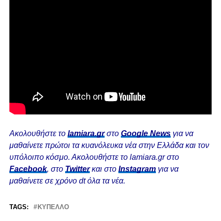
Ακολουθήστε το
lamiara.gr
στο
Google News
για να
μαθαίνετε πρώτοι τα κυανόλευκα νέα στην Ελλάδα και τον
υπόλοιπο κόσμο. Ακολουθήστε το lamiara.gr στο
Facebook
, στο
Twitter
και στο
Instagram
για να
μαθαίνετε σε χρόνο dt όλα τα νέα.
TAGS:
ΚΎΠΕΛΛΟ