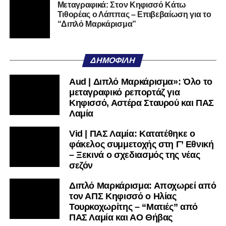
Τουρκοχωρίτης – “Ματιές” από
ΠΑΣ Λαμία και ΑΟ Θήβας
ΠΑΣ Λαμία: Εγγυητής ο
Παπαϊωάννου – Οι προϋποθέσεις
και τα αισιόδοξα μηνύματά του για
την επιστροφή στη Super League |
Vid
Διπλό Μαρκάρισμα: Εξελίξεις στα
μεταγραφικά του ΠΑΣ Λαμία – Ποιοι
βρίσκονται στο επίκεντρο
Μεταγραφικά: Στον Φωκικό από
τον ΠΑΣ Λαμία ο Φυτόπουλος
Στις 31 Ιουλίου μαθαίνουν το
πρόγραμμα τους οι ομάδες της Γ’
Εθνικής