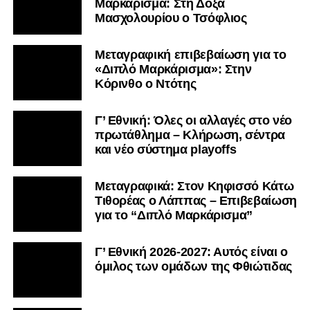
Γ’ Εθνική: Πρεμιέρα εντός έδρας με
Κατσαντώνη Αγράφων για τον ΠΑΣ
Λαμία – Στις 27/9 η σέντρα
Kύπελλο Ερασιτεχνών: Με AO
Nέας Αρτάκης ο ΠΑΣ Λαμία στην Α’
Φάση – Αναλυτικά τα ζευγάρια
Το «αντίο» του Βασίλη
Τρούμπουλου στον ΠΑΣ Λαμία:
«Κρατάμε τα καλά και προχωράμε.
Ευχαριστώ για όλα»
Τίτλοι τέλους και για τον Βασίλη
Γιώτη στον ΠΑΣ Λαμία – Το
συγκινητικό «αντίο»
Κύπελλο Ερασιτεχνών: Οι πιθανοί