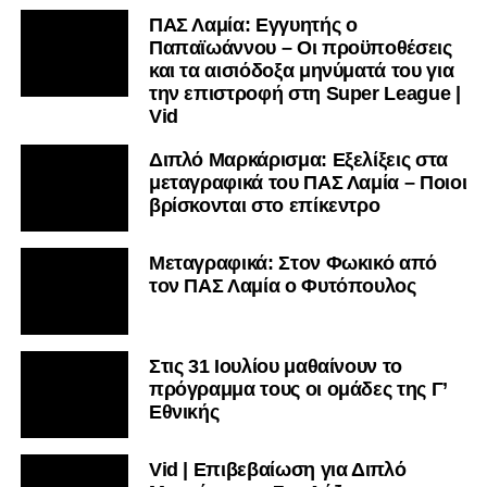
Vid | Επιβεβαίωση για Διπλό
Μαρκάρισμα: Στη Δόξα
Μασχολουρίου ο Τσόφλιος
Μεταγραφική επιβεβαίωση για το
«Διπλό Μαρκάρισμα»: Στην
Κόρινθο ο Ντότης
Γ’ Εθνική: Όλες οι αλλαγές στο νέο
πρωτάθλημα – Κλήρωση, σέντρα
και νέο σύστημα playoffs
Μεταγραφικά: Στον Κηφισσό Κάτω
Τιθορέας ο Λάππας – Επιβεβαίωση
για το “Διπλό Μαρκάρισμα”
Γ’ Εθνική 2026-2027: Αυτός είναι ο
όμιλος των ομάδων της Φθιώτιδας