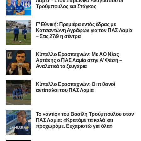
προχωράμε. Ευχαριστώ για όλα»
YouTube
, με καλεσμένο τον προπονητή του Α.Ο.
Τρικάλων,
Νίκο Μπαδήμα
, του περσινού Κυπελλούχου
Μεταγραφικά: Στον Κηφισσό Κάτω
Ερασιτεχνών.
Τιθορέας ο Λάππας – Επιβεβαίωση για το
“Διπλό Μαρκάρισμα”
Ακολουθήστε το
lamiara.gr
στο
Google News
για να
μαθαίνετε πρώτοι τα κυανόλευκα νέα στην Ελλάδα και τον
υπόλοιπο κόσμο. Ακολουθήστε το lamiara.gr στο
ΔΗΜΟΦΙΛΉ
Facebook
, στο
Twitter
και στο
Instagram
για να
μαθαίνετε σε χρόνο dt όλα τα νέα.
Aud | Διπλό Μαρκάρισμα»: Όλο το
μεταγραφικό ρεπορτάζ για
Κηφισσό, Αστέρα Σταυρού και ΠΑΣ
Λαμία
Vid | ΠΑΣ Λαμία: Κατατέθηκε ο
φάκελος συμμετοχής στη Γ’ Εθνική
– Ξεκινά ο σχεδιασμός της νέας
σεζόν
Διπλό Μαρκάρισμα: Αποχωρεί από
τον ΑΠΣ Κηφισσό ο Ηλίας