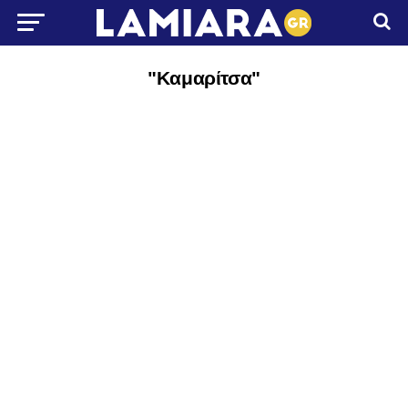
"Καμαρίτσα"