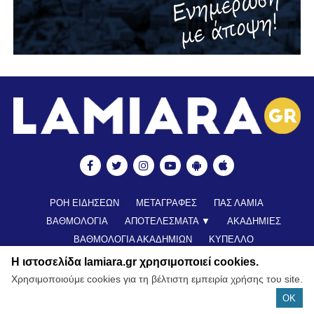
ΡΟΗ ΕΙΔΗΣΕΩΝ
ΜΕΤΑΓΡΑΦΕΣ
ΠΑΣ ΛΑΜΙΑ
ΒΑΘΜΟΛΟΓΙΑ
ΑΠΟΤΕΛΕΣΜΑΤΑ ▼
ΑΚΑΔΗΜΙΕΣ
ΒΑΘΜΟΛΟΓΙΑ ΑΚΑΔΗΜΙΩΝ
ΚΥΠΕΛΛΟ
ΝΕΑ ΑΠΟ ΕΛΛΑΔΑ
FUTSAL
ΠΟΔΟΣΦΑΙΡΟ ΓΥΝΑΙΚΩΝ
Η ιστοσελίδα lamiara.gr χρησιμοποιεί cookies.
ALL TIME ROSTER
LAMIA POLIS 87,7 ▶︎
ΕΠΙΚΟΙΝΩΝΊΑ
Χρησιμοποιούμε cookies για τη βέλτιστη εμπειρία χρήσης του site.
OK