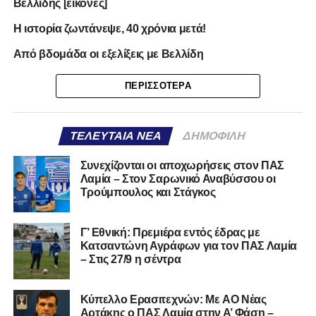
Βελλίδης [εικόνες]
H ιστορία ζωντάνεψε, 40 χρόνια μετά!
Από βδομάδα οι εξελίξεις με Βελλίδη
ΠΕΡΙΣΣΌΤΕΡΑ
ΤΕΛΕΥΤΑΊΑ ΝΈΑ
ΔΗΜΟΦΙΛΉ
Συνεχίζονται οι αποχωρήσεις στον ΠΑΣ
Λαμία – Στον Σαρωνικό Αναβύσσου οι
Τρούμπουλος και Στάγκος
Γ’ Εθνική: Πρεμιέρα εντός έδρας με
Κατσαντώνη Αγράφων για τον ΠΑΣ Λαμία
– Στις 27/9 η σέντρα
Kύπελλο Ερασιτεχνών: Με AO Nέας
Αρτάκης ο ΠΑΣ Λαμία στην Α’ Φάση –