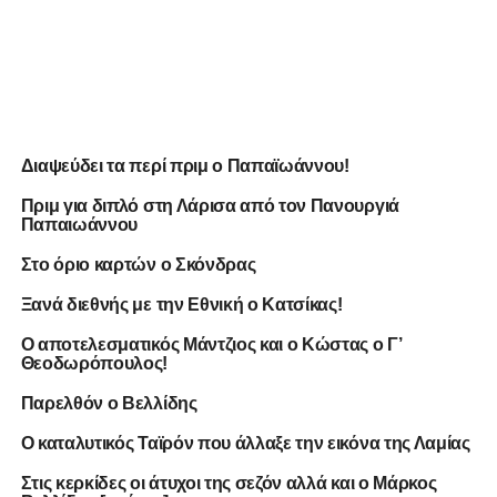
Διαψεύδει τα περί πριμ ο Παπαϊωάννου!
Πριμ για διπλό στη Λάρισα από τον Πανουργιά
Παπαιωάννου
Στο όριο καρτών ο Σκόνδρας
Ξανά διεθνής με την Εθνική ο Κατσίκας!
O αποτελεσματικός Μάντζιος και ο Κώστας ο Γ’
Θεοδωρόπουλος!
Παρελθόν ο Βελλίδης
Ο καταλυτικός Ταϊρόν που άλλαξε την εικόνα της Λαμίας
Στις κερκίδες οι άτυχοι της σεζόν αλλά και ο Μάρκος