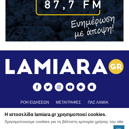
ΡΟΗ ΕΙΔΗΣΕΩΝ
ΜΕΤΑΓΡΑΦΕΣ
ΠΑΣ ΛΑΜΙΑ
ΒΑΘΜΟΛΟΓΙΑ
ΑΠΟΤΕΛΕΣΜΑΤΑ ▼
ΑΚΑΔΗΜΙΕΣ
Η ιστοσελίδα lamiara.gr χρησιμοποιεί cookies.
ΒΑΘΜΟΛΟΓΙΑ ΑΚΑΔΗΜΙΩΝ
ΚΥΠΕΛΛΟ
Χρησιμοποιούμε cookies για τη βέλτιστη εμπειρία χρήσης του site.
ΝΕΑ ΑΠΟ ΕΛΛΑΔΑ
FUTSAL
ΠΟΔΟΣΦΑΙΡΟ ΓΥΝΑΙΚΩΝ