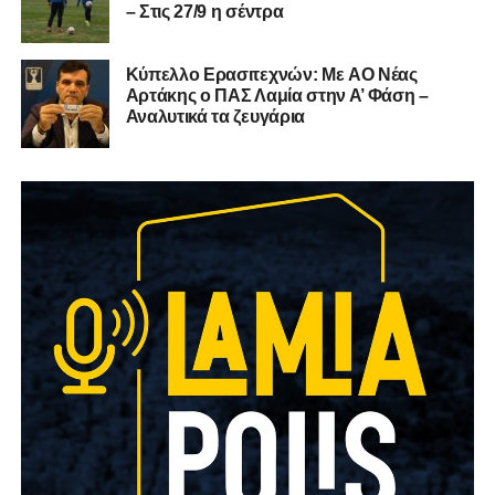
– Στις 27/9 η σέντρα
Kύπελλο Ερασιτεχνών: Με AO Nέας
Αρτάκης ο ΠΑΣ Λαμία στην Α’ Φάση –
Αναλυτικά τα ζευγάρια