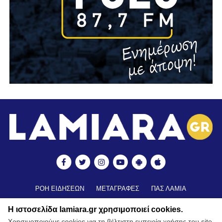
ΡΟΗ ΕΙΔΗΣΕΩΝ
ΜΕΤΑΓΡΑΦΕΣ
ΠΑΣ ΛΑΜΙΑ
ΒΑΘΜΟΛΟΓΙΑ
ΑΠΟΤΕΛΕΣΜΑΤΑ ▼
ΑΚΑΔΗΜΙΕΣ
Η ιστοσελίδα lamiara.gr χρησιμοποιεί cookies.
ΒΑΘΜΟΛΟΓΙΑ ΑΚΑΔΗΜΙΩΝ
ΚΥΠΕΛΛΟ
Χρησιμοποιούμε cookies για τη βέλτιστη εμπειρία χρήσης του site.