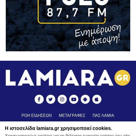
ΡΟΗ ΕΙΔΗΣΕΩΝ
ΜΕΤΑΓΡΑΦΕΣ
ΠΑΣ ΛΑΜΙΑ
ΒΑΘΜΟΛΟΓΙΑ
ΑΠΟΤΕΛΕΣΜΑΤΑ ▼
ΑΚΑΔΗΜΙΕΣ
Η ιστοσελίδα lamiara.gr χρησιμοποιεί cookies.
ΒΑΘΜΟΛΟΓΙΑ ΑΚΑΔΗΜΙΩΝ
ΚΥΠΕΛΛΟ
Χρησιμοποιούμε cookies για τη βέλτιστη εμπειρία χρήσης του site.