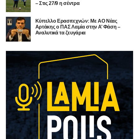
– Στις 27/9 η σέντρα
Kύπελλο Ερασιτεχνών: Με AO Nέας
Αρτάκης ο ΠΑΣ Λαμία στην Α’ Φάση –
Αναλυτικά τα ζευγάρια