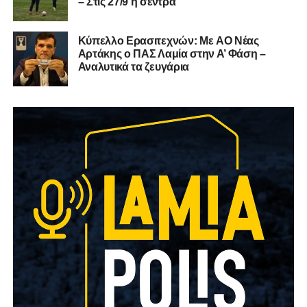
– Στις 27/9 η σέντρα
Kύπελλο Ερασιτεχνών: Με AO Nέας
Αρτάκης ο ΠΑΣ Λαμία στην Α’ Φάση –
Αναλυτικά τα ζευγάρια