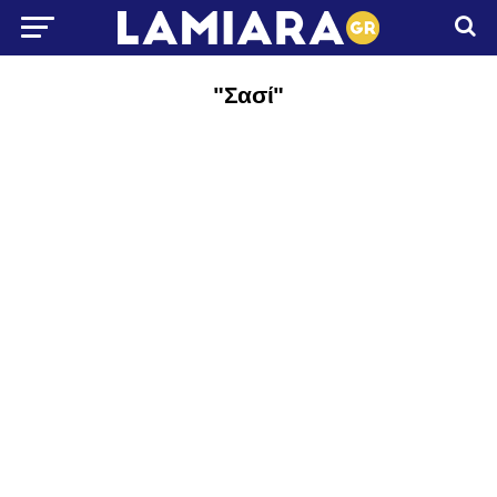
"Σασί"