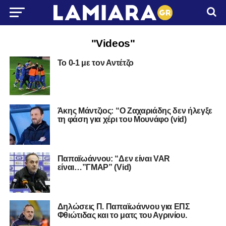
"Videos"
To 0-1 με τον Αντέτζο
Άκης Μάντζιος: “Ο Ζαχαριάδης δεν ήλεγξε
τη φάση για χέρι του Μουνάφο (vid)
Παπαϊωάννου: “Δεν είναι VAR
είναι…”ΓΜΑΡ” (Vid)
Δηλώσεις Π. Παπαϊωάννου για ΕΠΣ
Φθιώτιδας και το ματς του Αγρινίου.