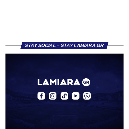
διαφορετική, καθώς ο 23χρονος αμυντικός επέλεξε τελικά
τον Σαρωνικό Αναβύσσου, όπου θα συναντήσει ξανά τον
πρώην συμπαίκτη του στον ΠΑΣ Λαμία, Χρυσόστομο
Στάγκο.
Η ανακοίνωση για τον Βασίλη Τρούμπουλο
STAY SOCIAL – STAY LAMIARA.GR
«Ο Α.Ο. Σαρωνικός Αναβύσσου ανακοινώνει την
απόκτηση του ποδοσφαιριστή Βασίλη Τρούμπουλου.
Ο Βασίλης, ο οποίος είναι 23 χρονών (γεννημένος το
2003), αγωνίζεται ως στόπερ και αμυντικός μέσος και την
περσινή σεζόν πραγματοποίησε γεμάτη χρονιά στη Γ’
Εθνική με τα χρώματα του ΠΑΣ Λαμία.
Στο παρελθόν αγωνίστηκε στην ΑΕΚ Β’, με την οποία
κατέγραψε 10 συμμετοχές στη Super League 2, καθώς
επίσης σε Εθνικό και Ζάκυνθο. Ξεκίνησε την καριέρα του
από τα τμήματα υποδομής του ΠΑΣ Λαμία, φτάνοντας