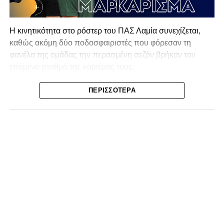
Η κινητικότητα στο ρόστερ του ΠΑΣ Λαμία συνεχίζεται,
καθώς ακόμη δύο ποδοσφαιριστές που φόρεσαν τη
φανέλα της ομάδας την περασμένη σεζόν βρήκαν τον
επόμενο σταθμό της καριέρας τους.
Ο λόγος για τον Βασίλη Τρούμπουλο και τον Χρυσόστομο
ΠΕΡΙΣΣΌΤΕΡΑ
Στάγκο, οι οποίοι θα συνεχίσουν μαζί την ποδοσφαιρική
τους πορεία στον Σαρωνικό Αναβύσσου, με τον σύλλογο
να ανακοινώνει επίσημα την απόκτησή τους.
Ιδιαίτερο ενδιαφέρον παρουσιάζει η περίπτωση του
Βασίλη Τρούμπουλου, ο οποίος βρέθηκε στο στόχαστρο
αρκετών ομάδων το φετινό καλοκαίρι. Ανάμεσα στους
συλλόγους που ενδιαφέρθηκαν έντονα για την απόκτησή
του ήταν η Κόρινθος και ο Ιωνικός, με την ομάδα της
Κορίνθου να εμφανίζεται για μεγάλο χρονικό διάστημα ως
το φαβορί για την υπογραφή του. Ωστόσο, η εξέλιξη ήταν