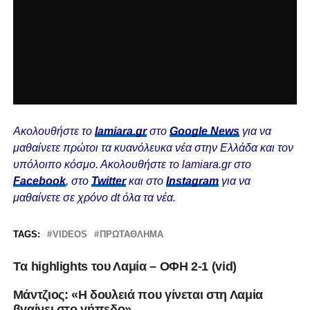
Ακολουθήστε το
lamiara.gr
στο
Google News
για να
μαθαίνετε πρώτοι τα κυανόλευκα νέα στην Ελλάδα και τον
υπόλοιπο κόσμο. Ακολουθήστε το lamiara.gr στο
Facebook
, στο
Twitter
και στο
Instagram
για να
μαθαίνετε σε χρόνο dt όλα τα νέα.
TAGS:
VIDEOS
ΠΡΩΤΆΘΛΗΜΑ
Tα highlights του Λαμία – ΟΦΗ 2-1 (vid)
Μάντζιος: «Η δουλειά που γίνεται στη Λαμία
βγαίνει στο γήπεδο»