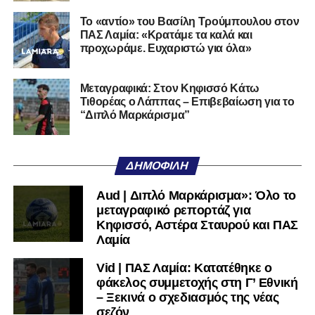
Cilento και Castrovillari, έχοντας ξεκινήσει την
Το «αντίο» του Βασίλη Τρούμπουλου στον
ποδοσφαιρική του διαδρομή από τον Απόλλωνα Σμύρνης.
ΠΑΣ Λαμία: «Κρατάμε τα καλά και
προχωράμε. Ευχαριστώ για όλα»
Τον καλωσορίζουμε στην οικογένεια του Σαρωνικού και
του ευχόμαστε υγεία και επιτυχίες.»
Μεταγραφικά: Στον Κηφισσό Κάτω
Τιθορέας ο Λάππας – Επιβεβαίωση για το
Ακολουθήστε το
lamiara.gr
στο
Google News
για να
“Διπλό Μαρκάρισμα”
μαθαίνετε πρώτοι τα κυανόλευκα νέα στην Ελλάδα και τον
υπόλοιπο κόσμο. Ακολουθήστε το lamiara.gr στο
Facebook
, στο
Twitter
και στο
Instagram
για να
ΔΗΜΟΦΙΛΉ
μαθαίνετε σε χρόνο dt όλα τα νέα.
Aud | Διπλό Μαρκάρισμα»: Όλο το
μεταγραφικό ρεπορτάζ για
Κηφισσό, Αστέρα Σταυρού και ΠΑΣ
Λαμία
Vid | ΠΑΣ Λαμία: Κατατέθηκε ο
φάκελος συμμετοχής στη Γ’ Εθνική
– Ξεκινά ο σχεδιασμός της νέας
σεζόν