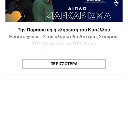
Την Παρασκευή η κλήρωση του Κυπέλλου
Ερασιτεχνών – Στην κληρωτίδα Αστέρας Σταυρού,
ΑΠΣ Κηφισσός και ΠΑΣ Λαμία
Την
Παρασκευή 31 Ιουλίου στις 10:00
θα
πραγματοποιηθεί στο ξενοδοχείο
Athens Marriott
η
ΠΕΡΙΣΣΌΤΕΡΑ
κλήρωση της
1ης και 2ης φάσης του Κυπέλλου
Ερασιτεχνικών Ομάδων
για την αγωνιστική περίοδο
2026-2027
, με το ενδιαφέρον να στρέφεται και στις ομάδες
της Φθιώτιδας που θα μπουν στη «μάχη» της
διοργάνωσης.
Στην κληρωτίδα θα βρίσκονται ο
Αστέρας Σταυρού
, ο
ΑΠΣ Κηφισσός
και ο
ΠΑΣ Λαμία
, οι οποίοι έχουν
τοποθετηθεί στο
9ο γκρουπ
, μαζί με ομάδες από τη