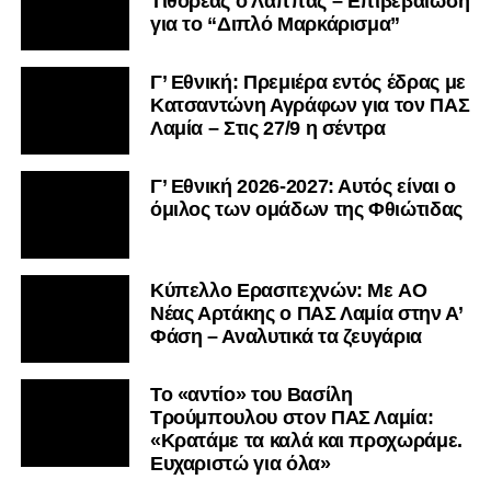
Τιθορέας ο Λάππας – Επιβεβαίωση
για το “Διπλό Μαρκάρισμα”
Γ’ Εθνική: Πρεμιέρα εντός έδρας με
Κατσαντώνη Αγράφων για τον ΠΑΣ
Λαμία – Στις 27/9 η σέντρα
Γ’ Εθνική 2026-2027: Αυτός είναι ο
όμιλος των ομάδων της Φθιώτιδας
Kύπελλο Ερασιτεχνών: Με AO
Nέας Αρτάκης ο ΠΑΣ Λαμία στην Α’
Φάση – Αναλυτικά τα ζευγάρια
Το «αντίο» του Βασίλη
Τρούμπουλου στον ΠΑΣ Λαμία:
«Κρατάμε τα καλά και προχωράμε.
Ευχαριστώ για όλα»