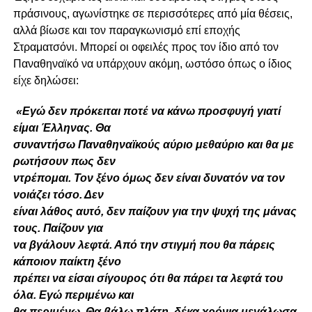
πράσινους, αγωνίστηκε σε περισσότερες από μία θέσεις,
αλλά βίωσε και τον παραγκωνισμό επί εποχής
Στραματσόνι. Μπορεί οι οφειλές προς τον ίδιο από τον
Παναθηναϊκό να υπάρχουν ακόμη, ωστόσο όπως ο ίδιος
είχε δηλώσει:
«Εγώ δεν πρόκειται ποτέ να κάνω προσφυγή γιατί
είμαι Έλληνας. Θα
συναντήσω Παναθηναϊκούς αύριο μεθαύριο και θα με
ρωτήσουν πως δεν
ντρέπομαι. Τον ξένο όμως δεν είναι δυνατόν να τον
νοιάζει τόσο. Δεν
είναι λάθος αυτό, δεν παίζουν για την ψυχή της μάνας
τους. Παίζουν για
να βγάλουν λεφτά. Από την στιγμή που θα πάρεις
κάποιον παίκτη ξένο
πρέπει να είσαι σίγουρος ότι θα πάρει τα λεφτά του
όλα. Εγώ περιμένω και
θα περιμένω. Θα βάλω πλάτη, δέκα χρόνια μεγάλωσα