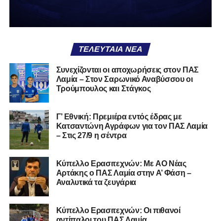
Κιθαιρών
ΠΑΣ Λαμία
Α.Ε. Μαλεσίνας
ΤΕΛΕΥΤΑΊΑ ΝΈΑ
Α.Ο. Νέας Αρτάκης
Συνεχίζονται οι αποχωρήσεις στον ΠΑΣ
Λαμία – Στον Σαρωνικό Αναβύσσου οι
Α.Ε. Προποντίς Χαλκίδας
Τρούμπουλος και Στάγκος
Ταμυναϊκός Αλιβερίου
Φωκικός
Γ’ Εθνική: Πρεμιέρα εντός έδρας με
Κατσαντώνη Αγράφων για τον ΠΑΣ Λαμία
– Στις 27/9 η σέντρα
Συνολικά, στην
1η φάση
της διοργάνωσης συμμετέχουν
130 ομάδες
από τη Γ’ Εθνική και οι Κυπελλούχοι ή
φιναλίστ των ΕΠΣ που δήλωσαν συμμετοχή. Οι ομάδες
Kύπελλο Ερασιτεχνών: Με AO Nέας
έχουν χωριστεί σε
14 γεωγραφικά γκρουπ
, ενώ μετά την
Αρτάκης ο ΠΑΣ Λαμία στην Α’ Φάση –
Αναλυτικά τα ζευγάρια
ολοκλήρωση της πρώτης φάσης θα προκύψουν
68
ομάδες
που θα συνεχίσουν στη διοργάνωση.
Κύπελλο Ερασιτεχνών: Οι πιθανοί
Αμέσως μετά θα πραγματοποιηθεί και η κλήρωση της
2ης
αντίπαλοι του ΠΑΣ Λαμία