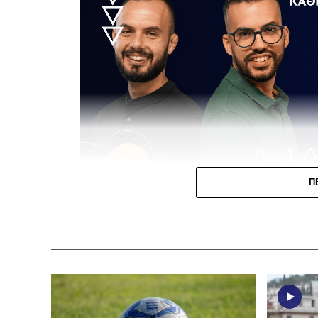
Π
Μεταγραφών συνέχεια για την Athens Kall
Κοντονίκου με την μορφή δανεισμού από τ
Ο 20χρονος πρώην εξτρεμ του
ΠΑΣ Λαμία,
την
απολογισμό 20 συμμετοχές, δύο γκολ και ισάρ
αγωνιστεί σε Λαμία (10 συμμετοχές, ένα γκολ)