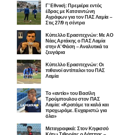
Γ’ Εθνική: Πρεμιέρα εντός
έδρας με Κατσαντώνη
Αγράφων για τον ΠΑΣ Λαμία –
Στις 27/9 η σέντρα
Kύπελλο Ερασιτεχνών: Με AO
Nέας Αρτάκης ο ΠΑΣ Λαμία
στην Α’ Φάση – Αναλυτικά τα
ζευγάρια
Κύπελλο Ερασιτεχνών: Οι
πιθανοί αντίπαλοι του ΠΑΣ
Λαμία
Το «αντίο» του Βασίλη
Τρούμπουλου στον ΠΑΣ
Λαμία: «Κρατάμε τα καλά και
προχωράμε. Ευχαριστώ για
όλα»
Μεταγραφικά: Στον Κηφισσό
Κάτω Τιθορέας ο Λάππας –