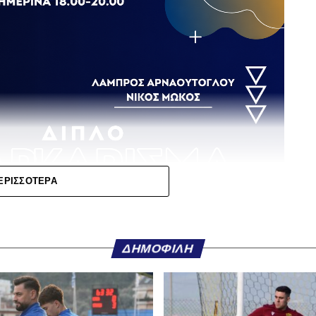
ΕΡΙΣΣΌΤΕΡΑ
ithea, η οποία απέκτησε τον Λαμιώτη Βασίλη
ην ΑΕΚ για έναν χρόνο.
ΔΗΜΟΦΙΛΉ
 περσινή σεζόν στην Superbet League 2 είχε
ιθμες ασίστ με τον ΠΑΣ Γιάννινα. Στο παρελθόν έχει
 και ΑΕΚ Β (12 συμμετοχές, τρία γκολ και δύο ασίστ).