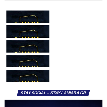
περιλάμβανε… πολλά «απ’ όλα»!…
Ωστόσο δεν ήταν δυνατόν να μην βρεθεί νωρίτερα, στα
γραφεία του συνδέσμου, να πάρει μία “γεύση” και από την
κερκίδα του ΠΑΣ Λαμία
Δείτε τα βίντεο και τις φωτογραφίες που ανέβασε στο
προφίλ του:
Πρόγραμμα
Αναπαραγωγής
Βίντεο
STAY SOCIAL – STAY LAMIARA.GR