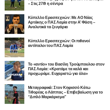
– Στις 27/9 η σέντρα
00:00
00:19
Πρόγραμμα
Αναπαραγωγής
Kύπελλο Ερασιτεχνών: Με AO Nέας
Αρτάκης ο ΠΑΣ Λαμία στην Α’ Φάση –
Βίντεο
Αναλυτικά τα ζευγάρια
Κύπελλο Ερασιτεχνών: Οι πιθανοί
αντίπαλοι του ΠΑΣ Λαμία
Το «αντίο» του Βασίλη Τρούμπουλου στον
ΠΑΣ Λαμία: «Κρατάμε τα καλά και
προχωράμε. Ευχαριστώ για όλα»
Μεταγραφικά: Στον Κηφισσό Κάτω
Τιθορέας ο Λάππας – Επιβεβαίωση για το
“Διπλό Μαρκάρισμα”