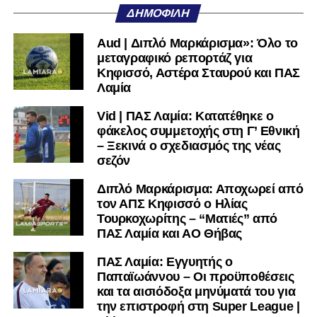
ΔΗΜΟΦΙΛΉ
Aud | Διπλό Μαρκάρισμα»: Όλο το
μεταγραφικό ρεπορτάζ για
Κηφισσό, Αστέρα Σταυρού και ΠΑΣ
Λαμία
Vid | ΠΑΣ Λαμία: Κατατέθηκε ο
φάκελος συμμετοχής στη Γ’ Εθνική
– Ξεκινά ο σχεδιασμός της νέας
σεζόν
Διπλό Μαρκάρισμα: Αποχωρεί από
τον ΑΠΣ Κηφισσό ο Ηλίας
00:00
00:06
Τουρκοχωρίτης – “Ματιές” από
ΠΑΣ Λαμία και ΑΟ Θήβας
ΠΑΣ Λαμία: Εγγυητής ο
Παπαϊωάννου – Οι προϋποθέσεις
και τα αισιόδοξα μηνύματά του για
την επιστροφή στη Super League |