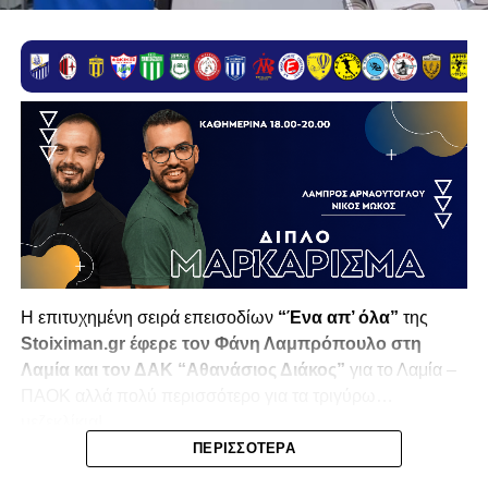
H επιτυχημένη σειρά επεισοδίων
“Ένα απ’ όλα”
της
Stoiximan.gr έφερε τον Φάνη Λαμπρόπουλο στη
Λαμία και τον ΔΑΚ “Αθανάσιος Διάκος”
για το Λαμία –
ΠΑΟΚ αλλά πολύ περισσότερο για τα τριγύρω…
μεζεκλίκια!
ΠΕΡΙΣΣΌΤΕΡΑ
Το…
pre
game του γνωστού παρουσιαστή