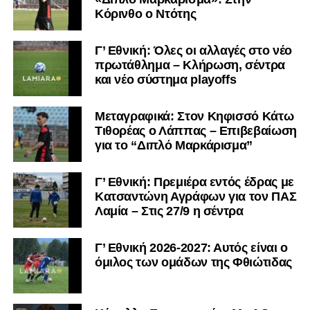
Κόρινθο ο Ντότης
Γ’ Εθνική: Όλες οι αλλαγές στο νέο
πρωτάθλημα – Κλήρωση, σέντρα
και νέο σύστημα playoffs
Μεταγραφικά: Στον Κηφισσό Κάτω
Τιθορέας ο Λάππας – Επιβεβαίωση
για το “Διπλό Μαρκάρισμα”
Γ’ Εθνική: Πρεμιέρα εντός έδρας με
Κατσαντώνη Αγράφων για τον ΠΑΣ
Λαμία – Στις 27/9 η σέντρα
Γ’ Εθνική 2026-2027: Αυτός είναι ο
όμιλος των ομάδων της Φθιώτιδας