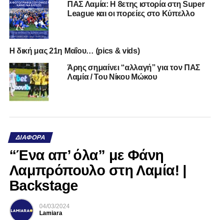
ΠΑΣ Λαμία: Η 8ετης ιστορία στη Super
League και οι πορείες στο Κύπελλο
Η δική μας 21η Μαΐου… (pics & vids)
Άρης σημαίνει “αλλαγή” για τον ΠΑΣ
Λαμία / Του Νίκου Μώκου
ΔΙΆΦΟΡΑ
“Ένα απ’ όλα” με Φάνη
Λαμπρόπουλο στη Λαμία! |
Backstage
04/03/2024
Lamiara