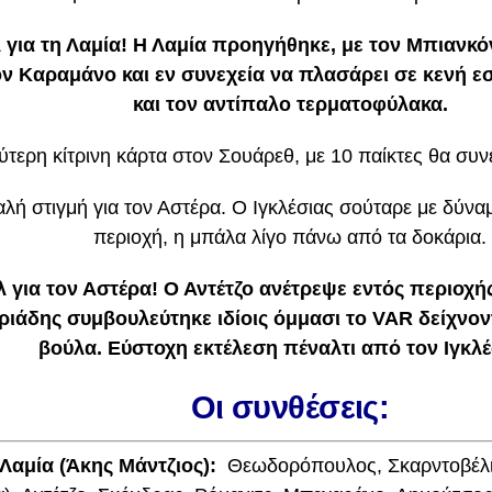
λ για τη Λαμία! Η Λαμία προηγήθηκε, με τον Μπιανκόν
ον Καραμάνο και εν συνεχεία να πλασάρει σε κενή ε
και τον αντίπαλο τερματοφύλακα.
ύτερη κίτρινη κάρτα στον Σουάρεθ, με 10 παίκτες θα συνε
λή στιγμή για τον Αστέρα. Ο Ιγκλέσιας σούταρε με δύνα
περιοχή, η μπάλα λίγο πάνω από τα δοκάρια.
λ για τον Αστέρα! Ο Αντέτζο ανέτρεψε εντός περιοχής
ριάδης συμβουλεύτηκε ιδίοις όμμασι το VAR δείχνο
βούλα. Εύστοχη εκτέλεση πέναλτι από τον Ιγκλέ
Oι συνθέσεις:
Λαμία (Άκης Μάντζιος):
Θεωδορόπουλος, Σκαρντοβέλι,