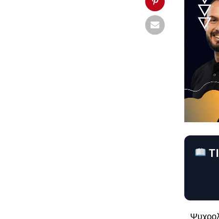
ΤΙ
Ψυχρολ