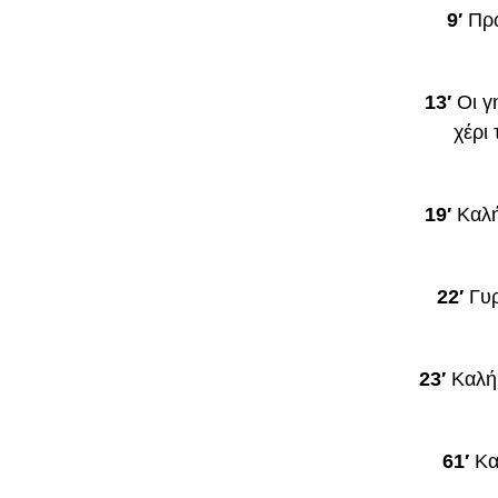
9′
Πρώ
13′
Οι γ
χέρι 
19′
Καλή
22′
Γυρ
23′
Καλή
61′
Κα