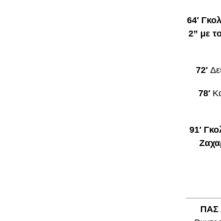
64′ Γκο
2” με τ
72′
Δε
78′
Κα
91′ Γκο
Ζαχα
ΠΑΣ 