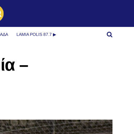
ΜΆΔΑ
LAMIA POLIS 87.7 ▶︎
ία –