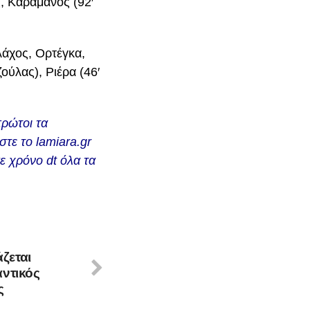
, Καραμάνος (92′
άχος, Ορτέγκα,
ούλας), Ριέρα (46′
πρώτοι τα
τε το lamiara.gr
σε χρόνο dt όλα τα
άζεται
ντικός
ς