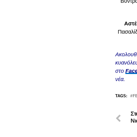
Bυντρα
Αστέ
Πασαλίδ
Ακολουθ
κυανόλευ
στο
Fac
νέα.
TAGS:
F
Στ
Νι