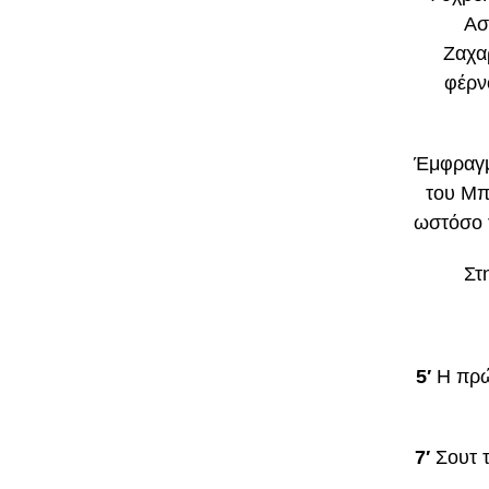
Ασ
Ζαχα
φέρν
Έμφραγμα
του Μπ
ωστόσο τ
Στ
5′
Η πρώ
7′
Σουτ 