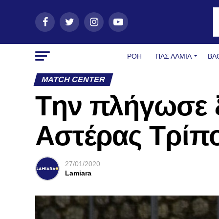
ΡΟΗ
ΠΑΣ ΛΑΜΊΑ
ΒΑ
MATCH CENTER
Tην πλήγωσε ξ
Αστέρας Τρίπο
27/01/2020
Lamiara