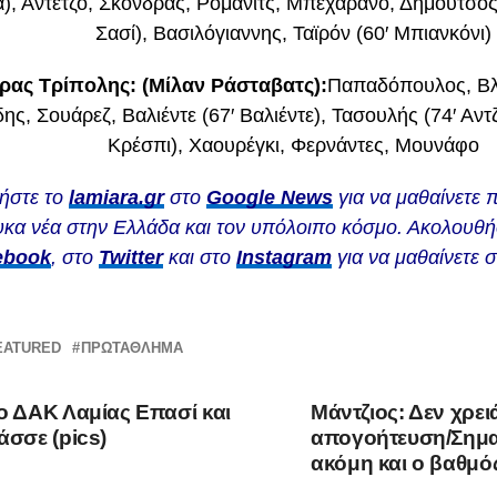
), Αντέτζο, Σκόνδρας, Ρόμανιτς, Μπεχαράνο, Δημούτσος
Σασί), Βασιλόγιαννης, Ταϊρόν (60′ Μπιανκόνι)
ρας Τρίπολης: (Μίλαν Ράσταβατς):
Παπαδόπουλος, Βλ
ης, Σουάρεζ, Βαλιέντε (67′ Βαλιέντε), Τασουλής (74′ Αντζ
Κρέσπι), Χαουρέγκι, Φερνάντες, Μουνάφο
ήστε το
lamiara.gr
στο
Google News
για να μαθαίνετε 
κα νέα στην Ελλάδα και τον υπόλοιπο κόσμο. Ακολουθήσ
ebook
, στο
Twitter
και στο
Instagram
για να μαθαίνετε 
EATURED
ΠΡΩΤΆΘΛΗΜΑ
ο ΔΑΚ Λαμίας Επασί και
Μάντζιος: Δεν χρει
άσσε (pics)
απογοήτευση/Σημα
ακόμη και ο βαθμό