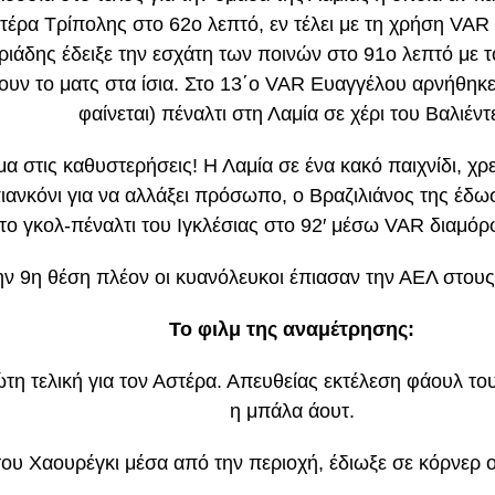
τέρα Τρίπολης στο 62ο λεπτό, εν τέλει με τη χρήση VAR
ριάδης έδειξε την εσχάτη των ποινών στο 91ο λεπτό με 
ουν το ματς στα ίσια. Στο 13΄ο VAR Eυαγγέλου αρνήθηκ
φαίνεται) πέναλτι στη Λαμία σε χέρι του Βαλιέντ
 στις καθυστερήσεις! Η Λαμία σε ένα κακό παιχνίδι, χρε
ιανκόνι για να αλλάξει πρόσωπο, ο Βραζιλιάνος της έδ
ο γκολ-πέναλτι του Ιγκλέσιας στο 92′ μέσω VAR διαμόρφ
ην 9η θέση πλέον οι κυανόλευκοι έπιασαν την ΑΕΛ στου
To φιλμ της αναμέτρησης
:
τη τελική για τον Αστέρα. Απευθείας εκτέλεση φάουλ το
η μπάλα άουτ.
του Χαουρέγκι μέσα από την περιοχή, έδιωξε σε κόρνερ