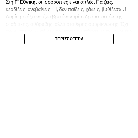
Στη
Γ’ Εθνική
, οι ισορροπίες είναι απλές. Παίζεις,
κερδίζεις, ανεβαίνεις. Ή, δεν παίζεις, χάνεις, βυθίζεσαι. Η
Λαμία
μοιάζει να έχει βρει έναν τρίτο δρόμο: αυτόν της
σταδιακής, αθόρυβης, αλλά σταθερής συρρίκνωσης. Όχι
αγωνιστικής. Αυτή δεν φαίνεται να υπάρχει με τα δεδομένα
της κατηγορίας. Της συρρίκνωσης της ίδιας της
ΠΕΡΙΣΣΌΤΕΡΑ
υπόστασής της.
Γράφει ο Νίκος Μώκος
Για μια ομάδα που πέρασε μια σχεδόν δεκαετία στα
σαλόνια της
Super League 1
, που έφτιαξε όνομα και
αναγνωρισιμότητα, δεν μπορεί η κουβέντα της πόλης να
είναι «μας αδικούν», «μας πολεμούν», «μας έχουν βάλει
στο μάτι».
Αυτά είναι πολυτέλειες των μικρών
.
Όχι των
ομάδων που ζητούν να παραμείνουν μεγάλες, έστω
και μέσα σε μια μικρή κατηγορία.
Η Λαμία, αντί να λειτουργεί ως το κεντρικό σημείο