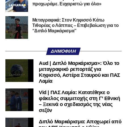
ξαναβρεί είναι αυτοπεποίθηση. Όχι αλαζονεία.
προχωράμε. Ευχαριστώ για όλα»
Αυτοπεποίθηση.
Αν η Λαμία συνεχίσει να μικραίνει τον εαυτό της, δεν θα
Μεταγραφικά: Στον Κηφισσό Κάτω
Τιθορέας ο Λάππας – Επιβεβαίωση για το
χρειαστεί κανείς άλλος να το κάνει.
“Διπλό Μαρκάρισμα”
Όταν αποφασίσει να συνειδητοποιήσει ότι είναι
μεγάλη, τότε η Γ’ Εθνική θα μοιάζει από μόνη της
ΔΗΜΟΦΙΛΉ
πολύ μικρή.
Aud | Διπλό Μαρκάρισμα»: Όλο το
Ακολουθήστε το
lamiara.gr
στο
Google News
για να
μεταγραφικό ρεπορτάζ για
μαθαίνετε πρώτοι τα κυανόλευκα νέα στην Ελλάδα και τον
Κηφισσό, Αστέρα Σταυρού και ΠΑΣ
υπόλοιπο κόσμο. Ακολουθήστε το lamiara.gr στο
Λαμία
Facebook
, στο
Twitter
και στο
Instagram
για να
Vid | ΠΑΣ Λαμία: Κατατέθηκε ο
μαθαίνετε σε χρόνο dt όλα τα νέα.
φάκελος συμμετοχής στη Γ’ Εθνική
– Ξεκινά ο σχεδιασμός της νέας
σεζόν
Διπλό Μαρκάρισμα: Αποχωρεί από