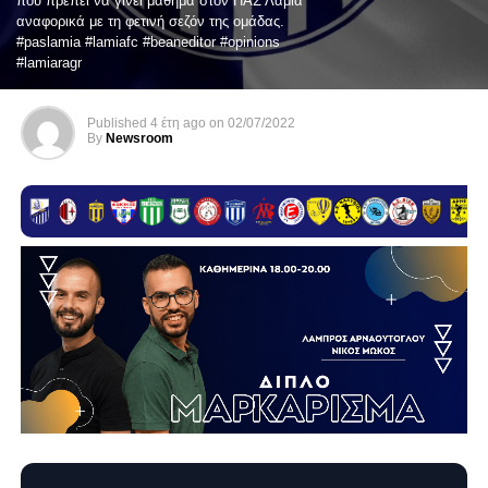
που πρέπει να γίνει μάθημα στον ΠΑΣ Λαμία
αναφορικά με τη φετινή σεζόν της ομάδας.
#paslamia #lamiafc #beaneditor #opinions
#lamiaragr
Published
4 έτη ago
on
02/07/2022
By
Newsroom