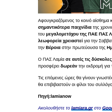
Αφουγκραζόμενος το κοινό αίσθημα κα
σημαντικότερα παιχνίδια
της χρονι
του
μεγαλομετόχου της ΠΑΕ ΠΑΣ 
λεωφορεία χρειαστεί
για την Σαββατ
την
Βέροια
στην πρωτεύουσα της
Ημ
Ο ΠΑΣ Λαμία
σε αυτές τις δύσκολες
προσφέρει
δωρεάν
την εκδρομή για 
Τις επόμενες ώρες θα γίνουν γνωστές
θα επιβιβαστούν οι φίλοι του συλλό
Πηγή:lamianow
Ακολουθήστε το
lamiara.gr
στο
Goo