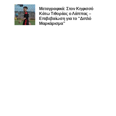
Μεταγραφικά: Στον Κηφισσό
Κάτω Τιθορέας ο Λάππας –
Επιβεβαίωση για το “Διπλό
Μαρκάρισμα”