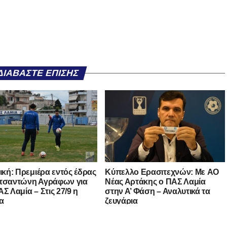
ΔΙΑΒΆΣΤΕ ΕΠΊΣΗΣ
νική: Πρεμιέρα εντός έδρας
Kύπελλο Ερασιτεχνών: Με AO
τσαντώνη Αγράφων για
Nέας Αρτάκης ο ΠΑΣ Λαμία
Σ Λαμία – Στις 27/9 η
στην Α’ Φάση – Αναλυτικά τα
α
ζευγάρια