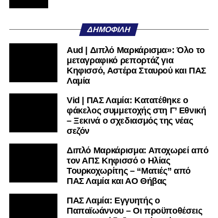
Κηφισσό, Αστέρα Σταυρού και ΠΑΣ
Λαμία
Vid | ΠΑΣ Λαμία: Κατατέθηκε ο
φάκελος συμμετοχής στη Γ’ Εθνική
– Ξεκινά ο σχεδιασμός της νέας
σεζόν
Διπλό Μαρκάρισμα: Αποχωρεί από
τον ΑΠΣ Κηφισσό ο Ηλίας
Τουρκοχωρίτης – “Ματιές” από
ΠΑΣ Λαμία και ΑΟ Θήβας
ΠΑΣ Λαμία: Εγγυητής ο
Παπαϊωάννου – Οι προϋποθέσεις
και τα αισιόδοξα μηνύματά του για
την επιστροφή στη Super League |
Vid
Διπλό Μαρκάρισμα: Εξελίξεις στα
μεταγραφικά του ΠΑΣ Λαμία – Ποιοι
βρίσκονται στο επίκεντρο