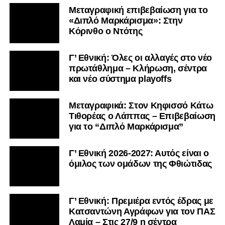
και νέο σύστημα playoffs
Μεταγραφικά: Στον Κηφισσό Κάτω
Τιθορέας ο Λάππας – Επιβεβαίωση
για το “Διπλό Μαρκάρισμα”
Γ’ Εθνική 2026-2027: Αυτός είναι ο
όμιλος των ομάδων της Φθιώτιδας
Γ’ Εθνική: Πρεμιέρα εντός έδρας με
Κατσαντώνη Αγράφων για τον ΠΑΣ
Λαμία – Στις 27/9 η σέντρα
Kύπελλο Ερασιτεχνών: Με AO
Nέας Αρτάκης ο ΠΑΣ Λαμία στην Α’
Φάση – Αναλυτικά τα ζευγάρια