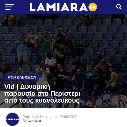
ΡΟΉ ΕΙΔΉΣΕΩΝ
Vid | Δυναμική
παρουσία στο Περιστέρι
από τους κυανόλευκους
Published
4 έτη ago
on
17/09/2022
By
Lamiara