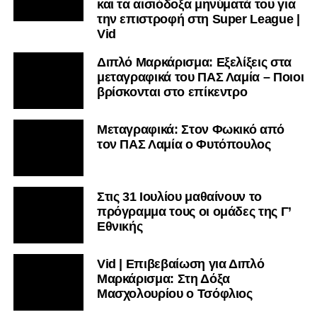
Μεταγραφικά: Στον Φωκικό από
τον ΠΑΣ Λαμία ο Φυτόπουλος
Στις 31 Ιουλίου μαθαίνουν το
πρόγραμμα τους οι ομάδες της Γ’
Εθνικής
Vid | Επιβεβαίωση για Διπλό
Μαρκάρισμα: Στη Δόξα
Μασχολουρίου ο Τσόφλιος
Μεταγραφική επιβεβαίωση για το
«Διπλό Μαρκάρισμα»: Στην
Κόρινθο ο Ντότης
Γ’ Εθνική: Όλες οι αλλαγές στο νέο
πρωτάθλημα – Κλήρωση, σέντρα