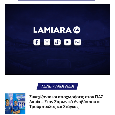
Α.Ο. Αγράφων «Ο Κατσαντώνης»
Αναγέννηση Σχηματαρίου
Απόλλων Ευπαλίου
Αστέρας Σταυρού
Α.Ο. Θήβα
Α.Ο. Καρύστου
ΑΠΣ Κηφισσός
Κιθαιρών
ΠΑΣ Λαμία
Α.Ε. Μαλεσίνας
ΤΕΛΕΥΤΑΊΑ ΝΈΑ
Α.Ο. Νέας Αρτάκης
Συνεχίζονται οι αποχωρήσεις στον ΠΑΣ
Λαμία – Στον Σαρωνικό Αναβύσσου οι
Α.Ε. Προποντίς Χαλκίδας
Τρούμπουλος και Στάγκος
Ταμυναϊκός Αλιβερίου