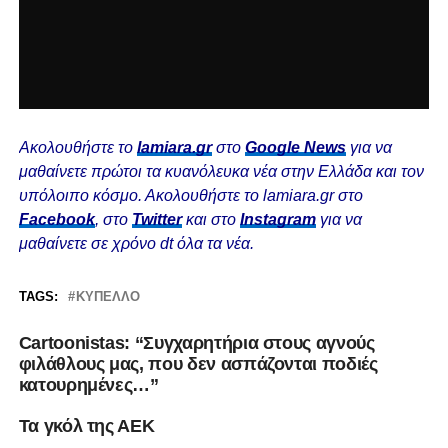
Ακολουθήστε το
lamiara.gr
στο
Google News
για να
μαθαίνετε πρώτοι τα κυανόλευκα νέα στην Ελλάδα και τον
υπόλοιπο κόσμο. Ακολουθήστε το lamiara.gr στο
Facebook
, στο
Twitter
και στο
Instagram
για να
μαθαίνετε σε χρόνο dt όλα τα νέα.
TAGS:
ΚΎΠΕΛΛΟ
Cartoonistas: “Συγχαρητήρια στους αγνούς
φιλάθλους μας, που δεν ασπάζονται ποδιές
κατουρημένες…”
Τα γκόλ της ΑΕΚ