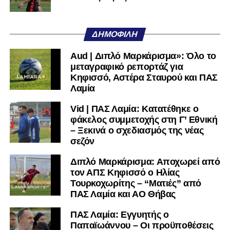
Ακολουθήστε το
lamiara.gr
στο
Google News
για να
μαθαίνετε πρώτοι τα κυανόλευκα νέα στην Ελλάδα και τον
υπόλοιπο κόσμο. Ακολουθήστε το lamiara.gr στο
ΔΗΜΟΦΙΛΉ
Facebook
, στο
Twitter
και στο
Instagram
για να
μαθαίνετε σε χρόνο dt όλα τα νέα.
Aud | Διπλό Μαρκάρισμα»: Όλο το
μεταγραφικό ρεπορτάζ για
Κηφισσό, Αστέρα Σταυρού και ΠΑΣ
Λαμία
Vid | ΠΑΣ Λαμία: Κατατέθηκε ο
φάκελος συμμετοχής στη Γ’ Εθνική
– Ξεκινά ο σχεδιασμός της νέας
σεζόν
Διπλό Μαρκάρισμα: Αποχωρεί από
τον ΑΠΣ Κηφισσό ο Ηλίας
Τουρκοχωρίτης – “Ματιές” από
ΠΑΣ Λαμία και ΑΟ Θήβας
ΠΑΣ Λαμία: Εγγυητής ο
Παπαϊωάννου – Οι προϋποθέσεις