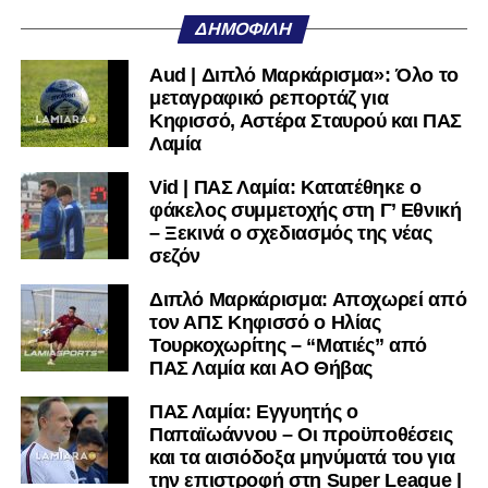
μεγάλη, τότε η Γ’ Εθνική θα μοιάζει από μόνη της
ΔΗΜΟΦΙΛΉ
πολύ μικρή.
Aud | Διπλό Μαρκάρισμα»: Όλο το
Ακολουθήστε το
lamiara.gr
στο
Google News
για να
μεταγραφικό ρεπορτάζ για
μαθαίνετε πρώτοι τα κυανόλευκα νέα στην Ελλάδα και τον
Κηφισσό, Αστέρα Σταυρού και ΠΑΣ
υπόλοιπο κόσμο. Ακολουθήστε το lamiara.gr στο
Λαμία
Facebook
, στο
Twitter
και στο
Instagram
για να
Vid | ΠΑΣ Λαμία: Κατατέθηκε ο
μαθαίνετε σε χρόνο dt όλα τα νέα.
φάκελος συμμετοχής στη Γ’ Εθνική
– Ξεκινά ο σχεδιασμός της νέας
σεζόν
Διπλό Μαρκάρισμα: Αποχωρεί από
τον ΑΠΣ Κηφισσό ο Ηλίας
Τουρκοχωρίτης – “Ματιές” από
ΠΑΣ Λαμία και ΑΟ Θήβας
ΠΑΣ Λαμία: Εγγυητής ο
Παπαϊωάννου – Οι προϋποθέσεις
και τα αισιόδοξα μηνύματά του για
την επιστροφή στη Super League |