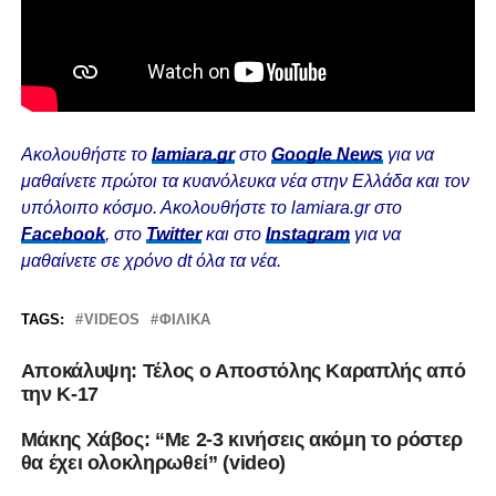
Ακολουθήστε το
lamiara.gr
στο
Google News
για να
μαθαίνετε πρώτοι τα κυανόλευκα νέα στην Ελλάδα και τον
υπόλοιπο κόσμο. Ακολουθήστε το lamiara.gr στο
Facebook
, στο
Twitter
και στο
Instagram
για να
μαθαίνετε σε χρόνο dt όλα τα νέα.
TAGS:
VIDEOS
ΦΙΛΙΚΆ
Αποκάλυψη: Τέλος ο Αποστόλης Καραπλής από
την Κ-17
Μάκης Χάβος: “Με 2-3 κινήσεις ακόμη το ρόστερ
θα έχει ολοκληρωθεί” (video)