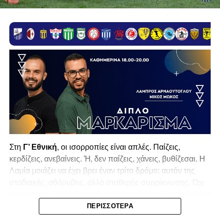
Στη
Γ’ Εθνική
, οι ισορροπίες είναι απλές. Παίζεις,
κερδίζεις, ανεβαίνεις. Ή, δεν παίζεις, χάνεις, βυθίζεσαι. Η
Λαμία
μοιάζει να έχει βρει έναν τρίτο δρόμο: αυτόν της
σταδιακής, αθόρυβης, αλλά σταθερής συρρίκνωσης. Όχι
αγωνιστικής. Αυτή δεν φαίνεται να υπάρχει με τα δεδομένα
της κατηγορίας. Της συρρίκνωσης της ίδιας της
ΠΕΡΙΣΣΌΤΕΡΑ
υπόστασής της.