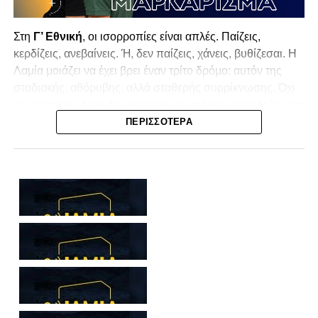
Στη
Γ’ Εθνική
, οι ισορροπίες είναι απλές. Παίζεις,
κερδίζεις, ανεβαίνεις. Ή, δεν παίζεις, χάνεις, βυθίζεσαι. Η
Λαμία
μοιάζει να έχει βρει έναν τρίτο δρόμο: αυτόν της
σταδιακής, αθόρυβης, αλλά σταθερής συρρίκνωσης. Όχι
αγωνιστικής. Αυτή δεν φαίνεται να υπάρχει με τα δεδομένα
της κατηγορίας. Της συρρίκνωσης της ίδιας της
ΠΕΡΙΣΣΌΤΕΡΑ
υπόστασής της.
Γράφει ο Νίκος Μώκος
Για μια ομάδα που πέρασε μια σχεδόν δεκαετία στα
σαλόνια της
Super League 1
, που έφτιαξε όνομα και
αναγνωρισιμότητα, δεν μπορεί η κουβέντα της πόλης να
είναι «μας αδικούν», «μας πολεμούν», «μας έχουν βάλει
στο μάτι».
Αυτά είναι πολυτέλειες των μικρών
.
Όχι των
ομάδων που ζητούν να παραμείνουν μεγάλες, έστω
και μέσα σε μια μικρή κατηγορία.