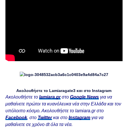
Ακολουθήστε το Lamiaragate3 και στο
Instagram
Ακολουθήστε το
lamiara.gr
στο
Google News
για να
μαθαίνετε πρώτοι τα κυανόλευκα νέα στην Ελλάδα και τον
υπόλοιπο κόσμο. Ακολουθήστε το lamiara.gr στο
Facebook
, στο
Twitter
και στο
Instagram
για να
μαθαίνετε σε χρόνο dt όλα τα νέα.