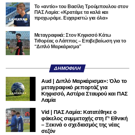
Το «αντίο» του Βασίλη Τρούμπουλου στον
όνομα, έχει τη βάση. Αυτό που δεν έχει και πρέπει να
ΠΑΣ Λαμία: «Κρατάμε τα καλά και
ξαναβρεί είναι αυτοπεποίθηση. Όχι αλαζονεία.
προχωράμε. Ευχαριστώ για όλα»
Αυτοπεποίθηση.
Αν η Λαμία συνεχίσει να μικραίνει τον εαυτό της, δεν θα
Μεταγραφικά: Στον Κηφισσό Κάτω
Τιθορέας ο Λάππας – Επιβεβαίωση για το
χρειαστεί κανείς άλλος να το κάνει.
“Διπλό Μαρκάρισμα”
Όταν αποφασίσει να συνειδητοποιήσει ότι είναι
μεγάλη, τότε η Γ’ Εθνική θα μοιάζει από μόνη της
ΔΗΜΟΦΙΛΉ
πολύ μικρή.
Aud | Διπλό Μαρκάρισμα»: Όλο το
Ακολουθήστε το
lamiara.gr
στο
Google News
για να
μεταγραφικό ρεπορτάζ για
μαθαίνετε πρώτοι τα κυανόλευκα νέα στην Ελλάδα και τον
Κηφισσό, Αστέρα Σταυρού και ΠΑΣ
υπόλοιπο κόσμο. Ακολουθήστε το lamiara.gr στο
Λαμία
Facebook
, στο
Twitter
και στο
Instagram
για να
Vid | ΠΑΣ Λαμία: Κατατέθηκε ο
μαθαίνετε σε χρόνο dt όλα τα νέα.
φάκελος συμμετοχής στη Γ’ Εθνική
– Ξεκινά ο σχεδιασμός της νέας
σεζόν