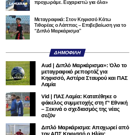
προχωράμε. Ευχαριστώ για όλα»
Αυτοπεποίθηση.
Αν η Λαμία συνεχίσει να μικραίνει τον εαυτό της, δεν θα
Μεταγραφικά: Στον Κηφισσό Κάτω
Τιθορέας ο Λάππας – Επιβεβαίωση για το
χρειαστεί κανείς άλλος να το κάνει.
“Διπλό Μαρκάρισμα”
Όταν αποφασίσει να συνειδητοποιήσει ότι είναι
μεγάλη, τότε η Γ’ Εθνική θα μοιάζει από μόνη της
ΔΗΜΟΦΙΛΉ
πολύ μικρή.
Aud | Διπλό Μαρκάρισμα»: Όλο το
Ακολουθήστε το
lamiara.gr
στο
Google News
για να
μεταγραφικό ρεπορτάζ για
μαθαίνετε πρώτοι τα κυανόλευκα νέα στην Ελλάδα και τον
Κηφισσό, Αστέρα Σταυρού και ΠΑΣ
υπόλοιπο κόσμο. Ακολουθήστε το lamiara.gr στο
Λαμία
Facebook
, στο
Twitter
και στο
Instagram
για να
Vid | ΠΑΣ Λαμία: Κατατέθηκε ο
μαθαίνετε σε χρόνο dt όλα τα νέα.
φάκελος συμμετοχής στη Γ’ Εθνική
– Ξεκινά ο σχεδιασμός της νέας
σεζόν
Διπλό Μαρκάρισμα: Αποχωρεί από
τον ΑΠΣ Κηφισσό ο Ηλίας