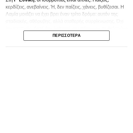
κερδίζεις, ανεβαίνεις. Ή, δεν παίζεις, χάνεις, βυθίζεσαι. Η
Λαμία
μοιάζει να έχει βρει έναν τρίτο δρόμο: αυτόν της
σταδιακής, αθόρυβης, αλλά σταθερής συρρίκνωσης. Όχι
αγωνιστικής. Αυτή δεν φαίνεται να υπάρχει με τα δεδομένα
της κατηγορίας. Της συρρίκνωσης της ίδιας της
ΠΕΡΙΣΣΌΤΕΡΑ
υπόστασής της.
Γράφει ο Νίκος Μώκος
Για μια ομάδα που πέρασε μια σχεδόν δεκαετία στα
σαλόνια της
Super League 1
, που έφτιαξε όνομα και
αναγνωρισιμότητα, δεν μπορεί η κουβέντα της πόλης να
είναι «μας αδικούν», «μας πολεμούν», «μας έχουν βάλει
στο μάτι».
Αυτά είναι πολυτέλειες των μικρών
.
Όχι των
ομάδων που ζητούν να παραμείνουν μεγάλες, έστω
και μέσα σε μια μικρή κατηγορία.
Η Λαμία, αντί να λειτουργεί ως το κεντρικό σημείο
αναφοράς του ποδοσφαιρικού χάρτη στον
Νομός