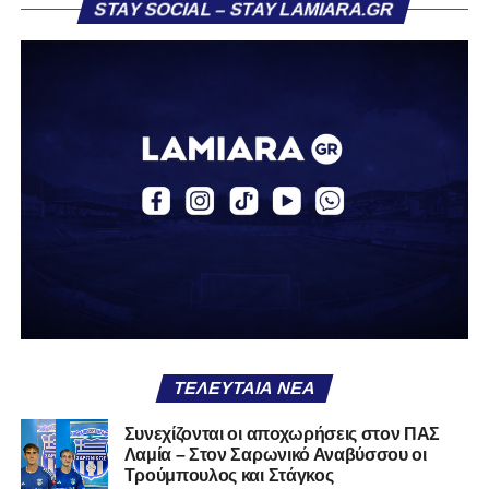
STAY SOCIAL – STAY LAMIARA.GR
«Ο Α.Ο. Σαρωνικός Αναβύσσου ανακοινώνει την
απόκτηση του ποδοσφαιριστή Βασίλη Τρούμπουλου.
Ο Βασίλης, ο οποίος είναι 23 χρονών (γεννημένος το
2003), αγωνίζεται ως στόπερ και αμυντικός μέσος και την
περσινή σεζόν πραγματοποίησε γεμάτη χρονιά στη Γ’
Εθνική με τα χρώματα του ΠΑΣ Λαμία.
Στο παρελθόν αγωνίστηκε στην ΑΕΚ Β’, με την οποία
κατέγραψε 10 συμμετοχές στη Super League 2, καθώς
επίσης σε Εθνικό και Ζάκυνθο. Ξεκίνησε την καριέρα του
από τα τμήματα υποδομής του ΠΑΣ Λαμία, φτάνοντας
μέχρι την πρώτη ομάδα, με την οποία πραγματοποίησε
συμμετοχή στη Super League απέναντι στον Παναιτωλικό
στις 26 Σεπτεμβρίου 2021.
ΤΕΛΕΥΤΑΊΑ ΝΈΑ
Καλωσορίζουμε τον Βασίλη στην οικογένεια του
Συνεχίζονται οι αποχωρήσεις στον ΠΑΣ
Λαμία – Στον Σαρωνικό Αναβύσσου οι
Σαρωνικού και του ευχόμαστε υγεία και πολλές
Τρούμπουλος και Στάγκος
επιτυχίες.»