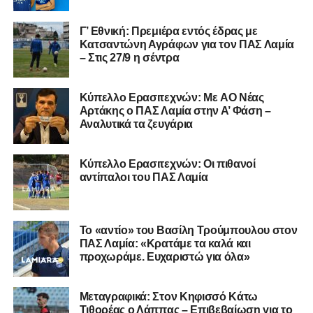
Γ’ Εθνική: Πρεμιέρα εντός έδρας με
Κατσαντώνη Αγράφων για τον ΠΑΣ Λαμία
– Στις 27/9 η σέντρα
Η ανακοίνωση για τον Χρυσόστομο Στάγκο
«Ο Α.Ο. Σαρωνικός Αναβύσσου ανακοινώνει την
Kύπελλο Ερασιτεχνών: Με AO Nέας
απόκτηση του τερματοφύλακα Χρυσόστομου Στάγκου.
Αρτάκης ο ΠΑΣ Λαμία στην Α’ Φάση –
Αναλυτικά τα ζευγάρια
Ο 24χρονος τερματοφύλακας (γεννημένος στις
27/06/2002) προέρχεται επίσης από μία γεμάτη χρονιά
Κύπελλο Ερασιτεχνών: Οι πιθανοί
στη Γ’ Εθνική με τον ΠΑΣ Λαμία. Στο παρελθόν
αντίπαλοι του ΠΑΣ Λαμία
αγωνίστηκε στον Λεβαδειακό, ενώ πέρασε και από ομάδες
της Serie D στην Ιταλία, όπως οι Nocerina, S. Maria
Cilento και Castrovillari, έχοντας ξεκινήσει την
Το «αντίο» του Βασίλη Τρούμπουλου στον
ποδοσφαιρική του διαδρομή από τον Απόλλωνα Σμύρνης.
ΠΑΣ Λαμία: «Κρατάμε τα καλά και
προχωράμε. Ευχαριστώ για όλα»
Τον καλωσορίζουμε στην οικογένεια του Σαρωνικού και
του ευχόμαστε υγεία και επιτυχίες.»
Μεταγραφικά: Στον Κηφισσό Κάτω
Τιθορέας ο Λάππας – Επιβεβαίωση για το