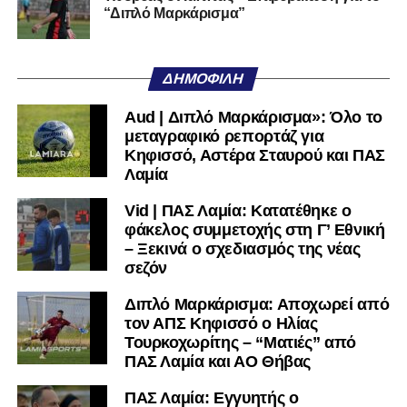
Ακολουθήστε το
lamiara.gr
στο
Google News
για να
“Διπλό Μαρκάρισμα”
μαθαίνετε πρώτοι τα κυανόλευκα νέα στην Ελλάδα και τον
υπόλοιπο κόσμο. Ακολουθήστε το lamiara.gr στο
Facebook
, στο
Twitter
και στο
Instagram
για να
ΔΗΜΟΦΙΛΉ
μαθαίνετε σε χρόνο dt όλα τα νέα.
Aud | Διπλό Μαρκάρισμα»: Όλο το
μεταγραφικό ρεπορτάζ για
Κηφισσό, Αστέρα Σταυρού και ΠΑΣ
Λαμία
Vid | ΠΑΣ Λαμία: Κατατέθηκε ο
φάκελος συμμετοχής στη Γ’ Εθνική
– Ξεκινά ο σχεδιασμός της νέας
σεζόν
Διπλό Μαρκάρισμα: Αποχωρεί από
τον ΑΠΣ Κηφισσό ο Ηλίας
Τουρκοχωρίτης – “Ματιές” από
ΠΑΣ Λαμία και ΑΟ Θήβας
ΠΑΣ Λαμία: Εγγυητής ο