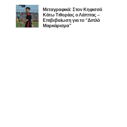
Μεταγραφικά: Στον Κηφισσό
Κάτω Τιθορέας ο Λάππας –
Επιβεβαίωση για το “Διπλό
Μαρκάρισμα”