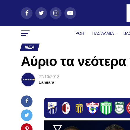
ΡΟΗ
ΠΑΣ ΛΑΜΊΑ
ΒΑ
ΝΈΑ
Aύριο τα νεότερα
27/10/2018
Lamiara