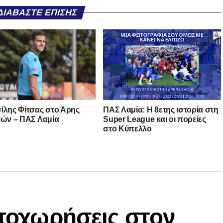
ΔΙΑΒΆΣΤΕ ΕΠΊΣΗΣ
ίλης Φίτσας στο Άρης
ΠΑΣ Λαμία: Η 8ετης ιστορία στη
τών – ΠΑΣ Λαμία
Super League και οι πορείες
στο Κύπελλο
αποχωρήσεις στον