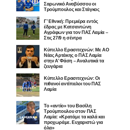
Σαρωνικό Αναβύσσου οι
Τρούμπουλος και Στάγκος
Γ’ Εθνική: Πρεμιέρα εντός
έδρας με Κατσαντώνη
Αγράφων για τον ΠΑΣ Λαμία –
Στις 27/9 η σέντρα
Kύπελλο Ερασιτεχνών: Με AO
Nέας Αρτάκης ο ΠΑΣ Λαμία
στην Α’ Φάση – Αναλυτικά τα
ζευγάρια
Κύπελλο Ερασιτεχνών: Οι
πιθανοί αντίπαλοι του ΠΑΣ
Λαμία
Το «αντίο» του Βασίλη
Τρούμπουλου στον ΠΑΣ
Λαμία: «Κρατάμε τα καλά και
προχωράμε. Ευχαριστώ για
όλα»