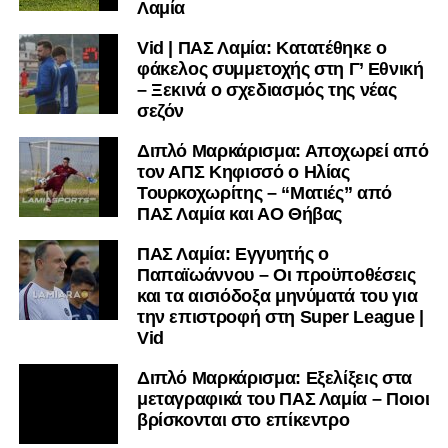
Λαμία
Vid | ΠΑΣ Λαμία: Κατατέθηκε ο
φάκελος συμμετοχής στη Γ’ Εθνική
– Ξεκινά ο σχεδιασμός της νέας
σεζόν
Διπλό Μαρκάρισμα: Αποχωρεί από
τον ΑΠΣ Κηφισσό ο Ηλίας
Τουρκοχωρίτης – “Ματιές” από
ΠΑΣ Λαμία και ΑΟ Θήβας
ΠΑΣ Λαμία: Εγγυητής ο
Παπαϊωάννου – Οι προϋποθέσεις
και τα αισιόδοξα μηνύματά του για
την επιστροφή στη Super League |
Vid
Διπλό Μαρκάρισμα: Εξελίξεις στα
μεταγραφικά του ΠΑΣ Λαμία – Ποιοι
βρίσκονται στο επίκεντρο