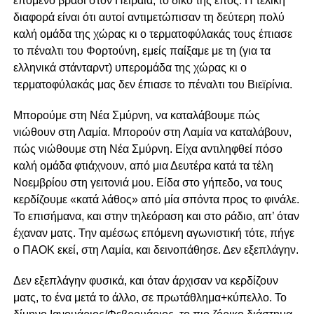
επόμενο βράδι στον Πειραιά, το δικό της έπος. Η τελική
διαφορά είναι ότι αυτοί αντιμετώπισαν τη δεύτερη πολύ
καλή ομάδα της χώρας κι ο τερματοφύλακάς τους έπιασε
το πέναλτι του Φορτούνη, εμείς παίξαμε με τη (για τα
ελληνικά στάνταρντ) υπερομάδα της χώρας κι ο
τερματοφύλακάς μας δεν έπιασε το πέναλτι του Βιεϊρίνια.
Μπορούμε στη Νέα Σμύρνη, να καταλάβουμε πώς
νιώθουν στη Λαμία. Μπορούν στη Λαμία να καταλάβουν,
πώς νιώθουμε στη Νέα Σμύρνη. Είχα αντιληφθεί πόσο
καλή ομάδα φτιάχνουν, από μια Δευτέρα κατά τα τέλη
Νοεμβρίου στη γειτονιά μου. Είδα στο γήπεδο, να τους
κερδίζουμε «κατά λάθος» από μία σπόντα προς το φινάλε.
Το επισήμανα, και στην τηλεόραση και στο ράδιο, απ’ όταν
έχαναν ματς. Την αμέσως επόμενη αγωνιστική τότε, πήγε
ο ΠΑΟΚ εκεί, στη Λαμία, και δεινοπάθησε. Δεν εξεπλάγην.
Δεν εξεπλάγην φυσικά, και όταν άρχισαν να κερδίζουν
ματς, το ένα μετά το άλλο, σε πρωτάθλημα+κύπελλο. Το