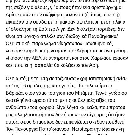
δίμηνο Ιανουάριος/Φεβρουάριος, το πιο ζόρικο διάστημα
της σεζόν για όλους, γι’ αυτούς ήταν ένα αριστούργημα.
Αρίστευσαν στον ανήφορο, μολονότι (ή, ίσως, επειδή)
έφτιαξαν την ομάδα με τη μακράν υψηλότερη μέση ηλικία
σ’ ολόκληρη τη Σούπερ Λιγκ. Δεν διάλεξαν παρτίδες, δεν
είναι ότι μονάχα απέκλεισαν διαδοχικά Παναθηναϊκό/
Ολυμπιακό, παράλληλα νίκησαν τον Παναθηναϊκό,
νίκησαν στην Κρήτη, νίκησαν τον Ατρόμητο με ανατροπή,
νίκησαν την ΑΕΛ με ανατροπή, και στου Χαριλάου έχασαν
εκεί που κι η ισοπαλία θα κολάκευε τον Αρη.
Ολο αυτό, με τη 14η σε τρέχουσα «χρηματιστηριακή αξία»
απ’ τις 16 ομάδες της κατηγορίας. Το καλοκαίρι στη
Βάρκιζα, στον γάμο του γιου του Μπάμπη Τεννέ, γνώρισα
ένα αληθινά ωραίο τύπο, με τις αυθεντικές αξίες του
ανθρώπου του χωριού, λίγα λόγια και καλά, που προτού
μας αλληλοσυστήσουν δεν ήμουν καν σίγουρος ότι ήταν
αυτός, αφού δημοσίως δεν εμφανίζεται σχεδόν πουθενά.
Τον Πανουργιά Παπαϊωάννου. Νωρίτερα την ίδια εκείνη