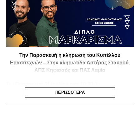
Την Παρασκευή η κλήρωση του Κυπέλλου
Ερασιτεχνών – Στην κληρωτίδα Αστέρας Σταυρού,
ΑΠΣ Κηφισσός και ΠΑΣ Λαμία
Την
Παρασκευή 31 Ιουλίου στις 10:00
θα
πραγματοποιηθεί στο ξενοδοχείο
Athens Marriott
η
ΠΕΡΙΣΣΌΤΕΡΑ
κλήρωση της
1ης και 2ης φάσης του Κυπέλλου
Ερασιτεχνικών Ομάδων
για την αγωνιστική περίοδο
2026-2027
, με το ενδιαφέρον να στρέφεται και στις ομάδες
της Φθιώτιδας που θα μπουν στη «μάχη» της
διοργάνωσης.