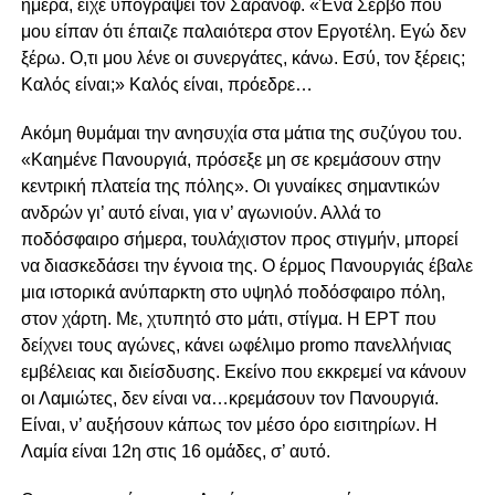
ημέρα, είχε υπογράψει τον Σαράνοφ. «Ένα Σέρβο που
μου είπαν ότι έπαιζε παλαιότερα στον Εργοτέλη. Εγώ δεν
ξέρω. Ο,τι μου λένε οι συνεργάτες, κάνω. Εσύ, τον ξέρεις;
Καλός είναι;» Καλός είναι, πρόεδρε…
Ακόμη θυμάμαι την ανησυχία στα μάτια της συζύγου του.
«Καημένε Πανουργιά, πρόσεξε μη σε κρεμάσουν στην
κεντρική πλατεία της πόλης». Οι γυναίκες σημαντικών
ανδρών γι’ αυτό είναι, για ν’ αγωνιούν. Αλλά το
ποδόσφαιρο σήμερα, τουλάχιστον προς στιγμήν, μπορεί
να διασκεδάσει την έγνοια της. Ο έρμος Πανουργιάς έβαλε
μια ιστορικά ανύπαρκτη στο υψηλό ποδόσφαιρο πόλη,
στον χάρτη. Με, χτυπητό στο μάτι, στίγμα. Η ΕΡΤ που
δείχνει τους αγώνες, κάνει ωφέλιμο promo πανελλήνιας
εμβέλειας και διείσδυσης. Εκείνο που εκκρεμεί να κάνουν
οι Λαμιώτες, δεν είναι να…κρεμάσουν τον Πανουργιά.
Είναι, ν’ αυξήσουν κάπως τον μέσο όρο εισιτηρίων. Η
Λαμία είναι 12η στις 16 ομάδες, σ’ αυτό.