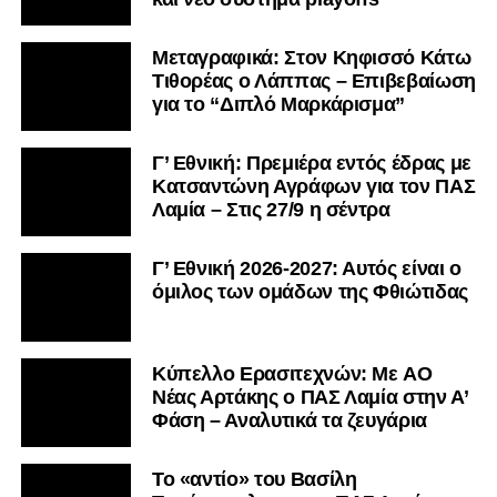
Μεταγραφικά: Στον Κηφισσό Κάτω
Τιθορέας ο Λάππας – Επιβεβαίωση
για το “Διπλό Μαρκάρισμα”
Γ’ Εθνική: Πρεμιέρα εντός έδρας με
Κατσαντώνη Αγράφων για τον ΠΑΣ
Λαμία – Στις 27/9 η σέντρα
Γ’ Εθνική 2026-2027: Αυτός είναι ο
όμιλος των ομάδων της Φθιώτιδας
Kύπελλο Ερασιτεχνών: Με AO
Nέας Αρτάκης ο ΠΑΣ Λαμία στην Α’
Φάση – Αναλυτικά τα ζευγάρια
Το «αντίο» του Βασίλη