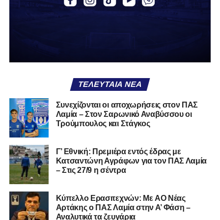
Α.Ο. Θήβα
Α.Ο. Καρύστου
ΑΠΣ Κηφισσός
Κιθαιρών
ΠΑΣ Λαμία
Α.Ε. Μαλεσίνας
ΤΕΛΕΥΤΑΊΑ ΝΈΑ
Α.Ο. Νέας Αρτάκης
Συνεχίζονται οι αποχωρήσεις στον ΠΑΣ
Λαμία – Στον Σαρωνικό Αναβύσσου οι
Α.Ε. Προποντίς Χαλκίδας
Τρούμπουλος και Στάγκος
Ταμυναϊκός Αλιβερίου
Φωκικός
Γ’ Εθνική: Πρεμιέρα εντός έδρας με
Κατσαντώνη Αγράφων για τον ΠΑΣ Λαμία
– Στις 27/9 η σέντρα
Συνολικά, στην
1η φάση
της διοργάνωσης συμμετέχουν
130 ομάδες
από τη Γ’ Εθνική και οι Κυπελλούχοι ή
φιναλίστ των ΕΠΣ που δήλωσαν συμμετοχή. Οι ομάδες
Kύπελλο Ερασιτεχνών: Με AO Nέας
έχουν χωριστεί σε
14 γεωγραφικά γκρουπ
, ενώ μετά την
Αρτάκης ο ΠΑΣ Λαμία στην Α’ Φάση –
Αναλυτικά τα ζευγάρια
ολοκλήρωση της πρώτης φάσης θα προκύψουν
68