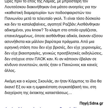
Ωρες πριν το έπος της Λαμίας, με μπροστάρη τον
Λουτσέσκου διακινήθηκαν ένα μάτσο ανοησίες για την
«καθιστική διαμαρτυρία» των ποδοσφαιριστών του
Πανιωνίου μετά το τελευταίο γκολ. Τι είναι τόσο δύσκολο
και δεν το καταλαβαίνεις, αγαπητέ Ραζβάν; Αισθάνθηκαν
αδικημένοι, you know? Το κλαμπ στο οποίο εργάζεσαι,
επανειλημμένως, όποτε αισθάνθηκε αδικία, έκαναν εξίσου
ασυνήθιστα και μάλλον βαρύτερα πράγματα. Από μια
ειρηνική στάση που δεν είχε βρισιές, δεν είχε χειρονομίες,
δεν είχε βιαιοπραγίες, γενικώς προσβλητικές εκδηλώσεις,
δεν στόχευε στον ΠΑΟΚ καν. Κι αν κάποιον έβαλαν σε
κίνδυνο συνεπειών, αυτός ήταν ο Πανιώνιος και κανείς
άλλος.
Ακόμη και ο κύριος Σκουλάς, αν ήταν Κόρμπος το ίδιο θα
έκανε! Εξ ου και η εμφανέστατη συγκατάβασή του, στη
διαχείριση της έκτακτης καταστάσεως…
Πηγή:Sdna.gr