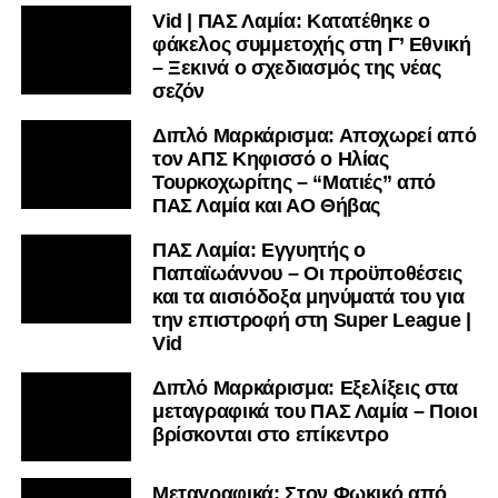
Vid | ΠΑΣ Λαμία: Κατατέθηκε ο
φάκελος συμμετοχής στη Γ’ Εθνική
– Ξεκινά ο σχεδιασμός της νέας
σεζόν
Διπλό Μαρκάρισμα: Αποχωρεί από
τον ΑΠΣ Κηφισσό ο Ηλίας
Τουρκοχωρίτης – “Ματιές” από
ΠΑΣ Λαμία και ΑΟ Θήβας
ΠΑΣ Λαμία: Εγγυητής ο
Παπαϊωάννου – Οι προϋποθέσεις
και τα αισιόδοξα μηνύματά του για
την επιστροφή στη Super League |
Vid
Διπλό Μαρκάρισμα: Εξελίξεις στα
μεταγραφικά του ΠΑΣ Λαμία – Ποιοι
βρίσκονται στο επίκεντρο
Μεταγραφικά: Στον Φωκικό από