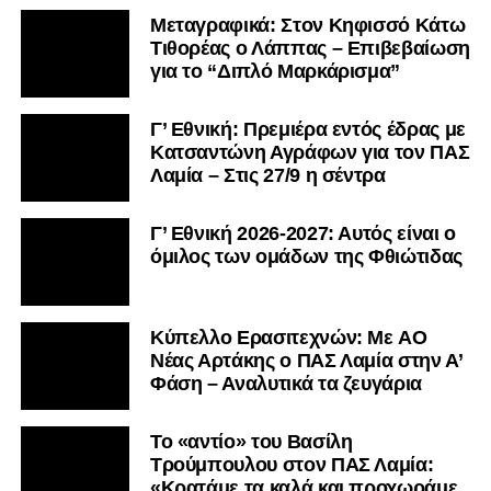
Μεταγραφικά: Στον Κηφισσό Κάτω
Τιθορέας ο Λάππας – Επιβεβαίωση
για το “Διπλό Μαρκάρισμα”
Γ’ Εθνική: Πρεμιέρα εντός έδρας με
Κατσαντώνη Αγράφων για τον ΠΑΣ
Λαμία – Στις 27/9 η σέντρα
Γ’ Εθνική 2026-2027: Αυτός είναι ο
όμιλος των ομάδων της Φθιώτιδας
Kύπελλο Ερασιτεχνών: Με AO
Nέας Αρτάκης ο ΠΑΣ Λαμία στην Α’
Φάση – Αναλυτικά τα ζευγάρια
Το «αντίο» του Βασίλη
Τρούμπουλου στον ΠΑΣ Λαμία:
«Κρατάμε τα καλά και προχωράμε.