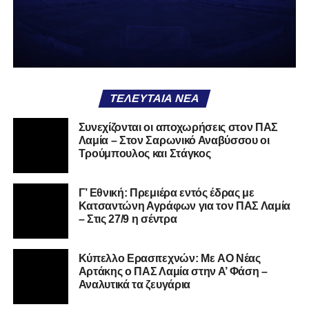
Α.Ο. Καρύστου
ΑΠΣ Κηφισσός
Κιθαιρών
ΠΑΣ Λαμία
Α.Ε. Μαλεσίνας
ΤΕΛΕΥΤΑΊΑ ΝΈΑ
Α.Ο. Νέας Αρτάκης
Συνεχίζονται οι αποχωρήσεις στον ΠΑΣ
Λαμία – Στον Σαρωνικό Αναβύσσου οι
Α.Ε. Προποντίς Χαλκίδας
Τρούμπουλος και Στάγκος
Ταμυναϊκός Αλιβερίου
Φωκικός
Γ’ Εθνική: Πρεμιέρα εντός έδρας με
Κατσαντώνη Αγράφων για τον ΠΑΣ Λαμία
– Στις 27/9 η σέντρα
Συνολικά, στην
1η φάση
της διοργάνωσης συμμετέχουν
130 ομάδες
από τη Γ’ Εθνική και οι Κυπελλούχοι ή
φιναλίστ των ΕΠΣ που δήλωσαν συμμετοχή. Οι ομάδες
Kύπελλο Ερασιτεχνών: Με AO Nέας
έχουν χωριστεί σε
14 γεωγραφικά γκρουπ
, ενώ μετά την
Αρτάκης ο ΠΑΣ Λαμία στην Α’ Φάση –
Αναλυτικά τα ζευγάρια
ολοκλήρωση της πρώτης φάσης θα προκύψουν
68
ομάδες
που θα συνεχίσουν στη διοργάνωση.