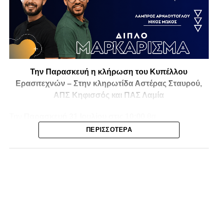
Την Παρασκευή η κλήρωση του Κυπέλλου
Ερασιτεχνών – Στην κληρωτίδα Αστέρας Σταυρού,
ΑΠΣ Κηφισσός και ΠΑΣ Λαμία
Την
Παρασκευή 31 Ιουλίου στις 10:00
θα
πραγματοποιηθεί στο ξενοδοχείο
Athens Marriott
η
ΠΕΡΙΣΣΌΤΕΡΑ
κλήρωση της
1ης και 2ης φάσης του Κυπέλλου
Ερασιτεχνικών Ομάδων
για την αγωνιστική περίοδο
2026-2027
, με το ενδιαφέρον να στρέφεται και στις ομάδες
της Φθιώτιδας που θα μπουν στη «μάχη» της
διοργάνωσης.
Στην κληρωτίδα θα βρίσκονται ο
Αστέρας Σταυρού
, ο