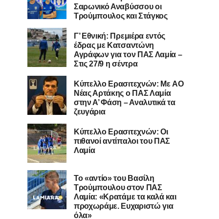
Σαρωνικό Αναβύσσου οι
Τρούμπουλος και Στάγκος
Γ’ Εθνική: Πρεμιέρα εντός
έδρας με Κατσαντώνη
Αγράφων για τον ΠΑΣ Λαμία –
Στις 27/9 η σέντρα
Kύπελλο Ερασιτεχνών: Με AO
Nέας Αρτάκης ο ΠΑΣ Λαμία
στην Α’ Φάση – Αναλυτικά τα
ζευγάρια
Κύπελλο Ερασιτεχνών: Οι
πιθανοί αντίπαλοι του ΠΑΣ
Λαμία
Το «αντίο» του Βασίλη
Τρούμπουλου στον ΠΑΣ
Λαμία: «Κρατάμε τα καλά και
προχωράμε. Ευχαριστώ για
όλα»