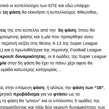
ικά οι κυπελλούχοι των ΕΠΣ και εδώ υπάρχει
ην
1η φάση
θα εκκινήσει η κυπελλούχος Φθιώτιδας,
εις
της στο κύπελλο από την
5η φάση
, όπου θα
οηγούμενης φάσης και η μία που προκρίθηκε ανευ
 περσινή σεζόν στις θέσεις 6-13 της Super League
) και η πρωταθλήτρια της περσινής Football League.
γκρουπ δυναμικότητας
, οι 9 ομάδες της
Super League
μία
στην 5η φάση θα έχει το πάνω χέρι αφού θα
ια ομάδα κατώτερης κατηγορίας…
ίας στην επόμενη
φάση
, ή αλλιώς την
φάση των “16”
,
ωρητικό
προβάδισμα
για να
φτάσει
ως τα
τή τη φάση θα “μπουν” και οι υπόλοιπες 5 ομάδες της
 σχηματίζοντας και πάλι δύο γκρουπ δυναμικότητες των