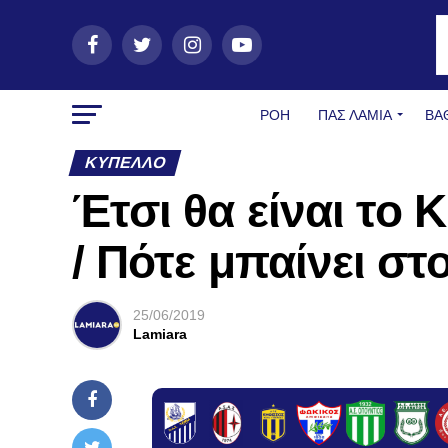
ΡΟΗ
ΠΑΣ ΛΑΜΊΑ
ΒΑ
ΚΎΠΕΛΛΟ
Έτσι θα είναι το 
/ Πότε μπαίνει στ
25/06/2019
Lamiara