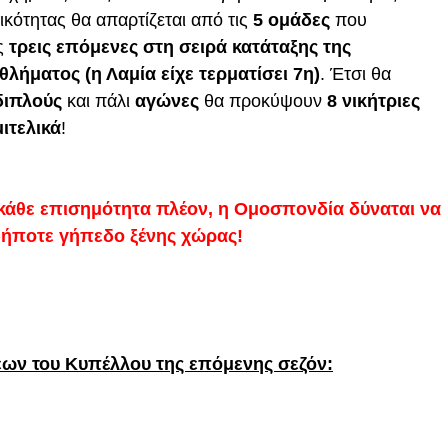
ικότητας θα απαρτίζεται από τις
5 ομάδες
που
ις
τρεις επόμενες στη σειρά κατάταξης της
ήματος (η Λαμία είχε τερματίσει 7η)
. Έτσι θα
διπλούς
και πάλι
αγώνες
θα προκύψουν
8 νικήτριες
ιτελικά
!
 κάθε επισημότητα πλέον, η Ομοσπονδία δύναται να
οδήποτε γήπεδο ξένης χώρας!
εων του Κυπέλλου της επόμενης σεζόν: