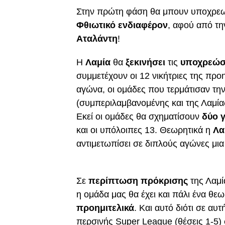
Στην πρώτη φάση θα μπουν υποχρεωτ
Φθιωτικό ενδιαφέρον
, αφού από τ
Αταλάντη
!
Η
Λαμία
θα
ξεκινήσει
τις
υποχρεώσ
συμμετέχουν οι 12 νικήτριες της πρ
αγώνα, οι ομάδες που τερμάτισαν την
(συμπεριλαμβανομένης και της Λαμίας
Eκεί οι ομάδες θα σχηματίσουν
δύο
και οι υπόλοιπες 13. Θεωρητικά η
Λα
αντιμετωπίσει σε διπλούς αγώνες μ
Σε
περίπτωση πρόκρισης
της Λαμ
η ομάδα μας θα έχει και πάλι ένα θε
προημιτελικά
. Και αυτό διότι σε αυ
περσινής Super League (θέσεις 1-5)