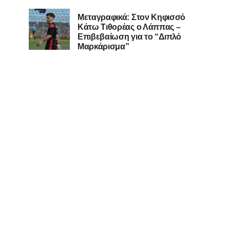
Μεταγραφικά: Στον Κηφισσό
Κάτω Τιθορέας ο Λάππας –
Επιβεβαίωση για το “Διπλό
Μαρκάρισμα”