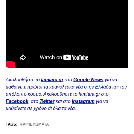
Ακολουθήστε το
lamiara.gr
στο
Google News
για να
μαθαίνετε πρώτοι τα κυανόλευκα νέα στην Ελλάδα και τον
υπόλοιπο κόσμο. Ακολουθήστε το lamiara.gr στο
Facebook
, στο
Twitter
και στο
Instagram
για να
μαθαίνετε σε χρόνο dt όλα τα νέα.
TAGS:
ΑΦΙΕΡΏΜΑΤΑ