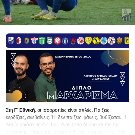
Στη
Γ’ Εθνική
, οι ισορροπίες είναι απλές. Παίζεις,
κερδίζεις, ανεβαίνεις. Ή, δεν παίζεις, χάνεις, βυθίζεσαι. Η
Λαμία
μοιάζει να έχει βρει έναν τρίτο δρόμο: αυτόν της
σταδιακής, αθόρυβης, αλλά σταθερής συρρίκνωσης. Όχι