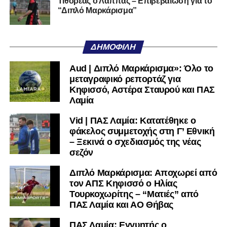
Τιθορέας ο Λάππας – Επιβεβαίωση για το
χρειαστεί κανείς άλλος να το κάνει.
“Διπλό Μαρκάρισμα”
Όταν αποφασίσει να συνειδητοποιήσει ότι είναι
μεγάλη, τότε η Γ’ Εθνική θα μοιάζει από μόνη της
ΔΗΜΟΦΙΛΉ
πολύ μικρή.
Aud | Διπλό Μαρκάρισμα»: Όλο το
Ακολουθήστε το
lamiara.gr
στο
Google News
για να
μεταγραφικό ρεπορτάζ για
μαθαίνετε πρώτοι τα κυανόλευκα νέα στην Ελλάδα και τον
Κηφισσό, Αστέρα Σταυρού και ΠΑΣ
υπόλοιπο κόσμο. Ακολουθήστε το lamiara.gr στο
Λαμία
Facebook
, στο
Twitter
και στο
Instagram
για να
Vid | ΠΑΣ Λαμία: Κατατέθηκε ο
μαθαίνετε σε χρόνο dt όλα τα νέα.
φάκελος συμμετοχής στη Γ’ Εθνική
– Ξεκινά ο σχεδιασμός της νέας
σεζόν
Διπλό Μαρκάρισμα: Αποχωρεί από
τον ΑΠΣ Κηφισσό ο Ηλίας
Τουρκοχωρίτης – “Ματιές” από
ΠΑΣ Λαμία και ΑΟ Θήβας
ΠΑΣ Λαμία: Εγγυητής ο