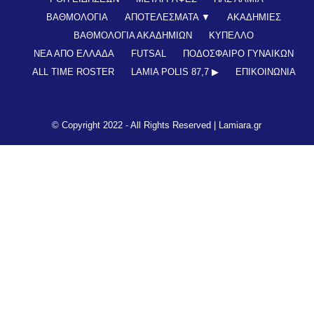
ΒΑΘΜΟΛΟΓΙΑ
ΑΠΟΤΕΛΕΣΜΑΤΑ ▼
ΑΚΑΔΗΜΙΕΣ
ΒΑΘΜΟΛΟΓΙΑ ΑΚΑΔΗΜΙΩΝ
ΚΥΠΕΛΛΟ
ΝΕΑ ΑΠΟ ΕΛΛΑΔΑ
FUTSAL
ΠΟΔΟΣΦΑΙΡΟ ΓΥΝΑΙΚΩΝ
ALL TIME ROSTER
LAMIA POLIS 87,7 ▶︎
ΕΠΙΚΟΙΝΩΝΊΑ
© Copyright 2022 - All Rights Reserved |
Lamiara.gr