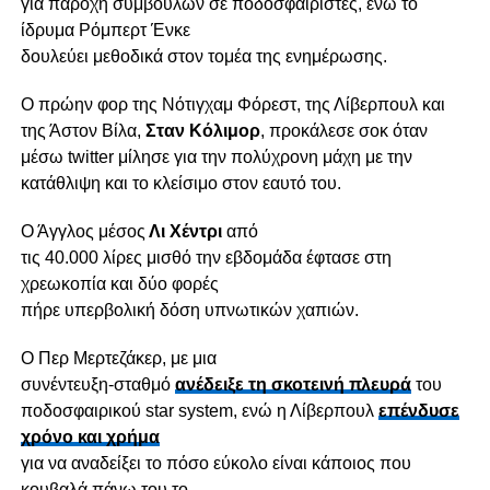
για παροχή συμβουλών σε ποδοσφαιριστές, ενώ το
ίδρυμα Ρόμπερτ Ένκε
δουλεύει μεθοδικά στον τομέα της ενημέρωσης.
Ο πρώην φορ της Νότιγχαμ Φόρεστ, της Λίβερπουλ και
της Άστον Βίλα,
Σταν Κόλιμορ
, προκάλεσε σοκ όταν
μέσω twitter μίλησε για την πολύχρονη μάχη με την
κατάθλιψη και το κλείσιμο στον εαυτό του.
Ο Άγγλος μέσος
Λι Χέντρι
από
τις 40.000 λίρες μισθό την εβδομάδα έφτασε στη
χρεωκοπία και δύο φορές
πήρε υπερβολική δόση υπνωτικών χαπιών.
Ο Περ Μερτεζάκερ, με μια
συνέντευξη-σταθμό
ανέδειξε τη σκοτεινή πλευρά
του
ποδοσφαιρικού star system, ενώ η Λίβερπουλ
επένδυσε
χρόνο και χρήμα
για να αναδείξει το πόσο εύκολο είναι κάποιος που
κουβαλά πάνω του το