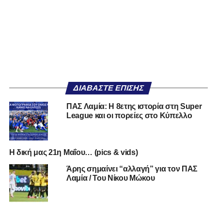
ΔΙΑΒΆΣΤΕ ΕΠΊΣΗΣ
ΠΑΣ Λαμία: Η 8ετης ιστορία στη Super
League και οι πορείες στο Κύπελλο
Η δική μας 21η Μαΐου… (pics & vids)
Άρης σημαίνει “αλλαγή” για τον ΠΑΣ
Λαμία / Του Νίκου Μώκου