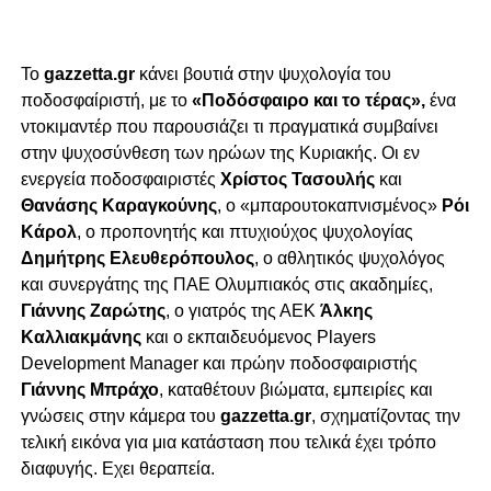
Το
gazzetta.gr
κάνει βουτιά στην ψυχολογία του
ποδοσφαίριστή, με το
«Ποδόσφαιρο και το τέρας»,
ένα
ντοκιμαντέρ που παρουσιάζει τι πραγματικά συμβαίνει
στην ψυχοσύνθεση των ηρώων της Κυριακής. Οι εν
ενεργεία ποδοσφαιριστές
Χρίστος Τασουλής
και
Θανάσης Καραγκούνης
, ο «μπαρουτοκαπνισμένος»
Ρόι
Κάρολ
, ο προπονητής και πτυχιούχος ψυχολογίας
Δημήτρης Ελευθερόπουλος
, ο αθλητικός ψυχολόγος
και συνεργάτης της ΠΑΕ Ολυμπιακός στις ακαδημίες,
Γιάννης Ζαρώτης
, ο γιατρός της ΑΕΚ
Άλκης
Καλλιακμάνης
και ο εκπαιδευόμενος Players
Development Manager και πρώην ποδοσφαιριστής
Γιάννης Μπράχο
, καταθέτουν βιώματα, εμπειρίες και
γνώσεις στην κάμερα του
gazzetta.gr
, σχηματίζοντας την
τελική εικόνα για μια κατάσταση που τελικά έχει τρόπο
διαφυγής. Εχει θεραπεία.