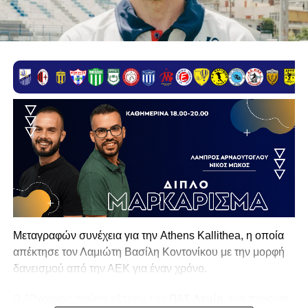
Μεταγραφών συνέχεια για την Athens Kallithea, η οποία
απέκτησε τον Λαμιώτη Βασίλη Κοντονίκου με την μορφή
δανεισμού από την ΑΕΚ για έναν χρόνο.
Ο 20χρονος πρώην εξτρεμ του
ΠΑΣ Λαμία,
την περσινή