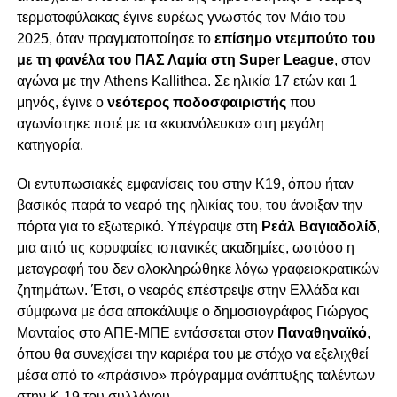
τερματοφύλακας έγινε ευρέως γνωστός τον Μάιο του
2025, όταν πραγματοποίησε το
επίσημο ντεμπούτο του
με τη φανέλα του ΠΑΣ Λαμία στη Super League
, στον
αγώνα με την Athens Kallithea. Σε ηλικία 17 ετών και 1
μηνός, έγινε ο
νεότερος ποδοσφαιριστής
που
αγωνίστηκε ποτέ με τα «κυανόλευκα» στη μεγάλη
κατηγορία.
Οι εντυπωσιακές εμφανίσεις του στην Κ19, όπου ήταν
βασικός παρά το νεαρό της ηλικίας του, του άνοιξαν την
πόρτα για το εξωτερικό. Υπέγραψε στη
Ρεάλ Βαγιαδολίδ
,
μια από τις κορυφαίες ισπανικές ακαδημίες, ωστόσο η
μεταγραφή του δεν ολοκληρώθηκε λόγω γραφειοκρατικών
ζητημάτων. Έτσι, ο νεαρός επέστρεψε στην Ελλάδα και
σύμφωνα με όσα αποκάλυψε ο δημοσιογράφος Γιώργος
Μανταίος στο ΑΠΕ-ΜΠΕ εντάσσεται στον
Παναθηναϊκό
,
όπου θα συνεχίσει την καριέρα του με στόχο να εξελιχθεί
μέσα από το «πράσινο» πρόγραμμα ανάπτυξης ταλέντων
στην Κ-19 του συλλόγου.