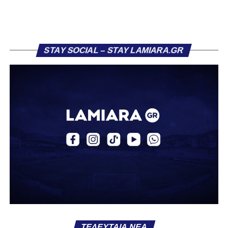
δύσκολη, αλλά ιδιαίτερα εποικοδομητική, χάρη στη
θετική ατμόσφαιρα και τη συνεργασία μεταξύ των
παικτών.
STAY SOCIAL – STAY LAMIARA.GR
“Ήταν μια δύσκολη χρονιά, αλλά είχαμε φοβερό κλίμα
στην ομάδα και δέσαμε όλοι μαζί. Προσωπικά, είχα πολύ
καλό χρόνο συμμετοχής, που με βοήθησε πολύ. Έκανα
και προετοιμασία με την πρώτη ομάδα, κάτι που ήταν
τεράστια εμπειρία. Παρόλο που δεν πήγα στην Ολλανδία,
προπονήθηκα στο Καρπενήσι με τους επαγγελματίες και
είχα εξαιρετικές σχέσεις, ειδικά με τον Σουρδή μιλάμε
ακόμα.”
Για το πως βίωναν την πορεία της πρώτης ομάδας:
Παρακολουθούσαμε την πορεία της πρώτης ομάδας και
στην αρχή, όταν πήγαινε καλά, αυτό μας έδινε έξτρα
κίνητρο, αλλά ούτε τότε ούτε όταν φάνηκε πως μπορεί να
πέσει, μας επηρέασε αρνητικά. Υπήρχε βέβαια μια
ΤΕΛΕΥΤΑΊΑ ΝΈΑ