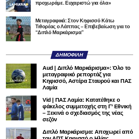
προχωράμε. Ευχαριστώ για όλα»
Καρπενήσι. Από μικρός είμαι Ολυμπιακός – από τα 5 μου
ξεκίνησα να παίζω και το όνειρό μου ήταν να φορέσω αυτή
Μεταγραφικά: Στον Κηφισσό Κάτω
τη φανέλα. Είμαι επαγγελματίας όμως· αν ερχόταν άλλη
Τιθορέας ο Λάππας – Επιβεβαίωση για το
πρόταση, θα την άκουγα. Θέλω να δουλέψω σκληρά, να
“Διπλό Μαρκάρισμα”
εξελιχθώ και να κοιτάξω ψηλά. Όλα γίνονται όταν είσαι
προσηλωμένος”
ΔΗΜΟΦΙΛΉ
Για τους προπονητές του και τον ΠΑΣ Λαμία:
Aud | Διπλό Μαρκάρισμα»: Όλο το
Θέλω να ευχαριστήσω όλους όσοι με στήριξαν. Την
μεταγραφικό ρεπορτάζ για
ακαδημία Σερπάνος και προσωπικά τον κύριο
Κηφισσό, Αστέρα Σταυρού και ΠΑΣ
Τικταπανίδη, που με βοήθησε από μικρός, τον ΠΑΣ Λαμία
Λαμία
φυσικά που είχα τη χαρά να είμαι μέλος του, τον κύριο
Vid | ΠΑΣ Λαμία: Κατατέθηκε ο
Μπουρογιάννη που συνεργαστήκαμε 1μιση χρόνο τώρα,
φάκελος συμμετοχής στη Γ’ Εθνική
τον κύριο Ζαχαρόπουλο, τον coach Παπανικολάου και
– Ξεκινά ο σχεδιασμός της νέας
φυσικά το γραφείο μάνατζερ που με εκπροσωπεί τον
σεζόν
κύριο Ανδρέα Δημητρίου. Θα προσπαθήσω να συνδυάσω
ποδόσφαιρο και σχολείο με σωστό πρόγραμμα. Δεν
Διπλό Μαρκάρισμα: Αποχωρεί από
τον ΑΠΣ Κηφισσό ο Ηλίας
κοιτάω μόνο το ένα ή το άλλο – θέλω να τα ισορροπήσω