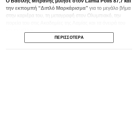
Ο Βασίλης Μπράνης μίλησε στον Lamia Polis 87,7 και
την εκπομπή “Διπλό Μαρκάρισμα”
για το μεγάλο βήμα
στην καριέρα του, τη μεταγραφή στον Ολυμπιακό, την
πορεία του στις Ακαδημίες της Λαμίας και τα όνειρά του
για το μέλλον.
ΠΕΡΙΣΣΌΤΕΡΑ
Το επίτευγμά του είναι αξιοσημείωτο, καθώς αγωνίζεται σε
μία από τις πιο απαιτητικές θέσεις του ποδοσφαίρου, αυτή
του τερματοφύλακα,
χωρίς να υπάρχει προπονητής
τερματοφυλάκων στις Ακαδημίες
του συλλόγου. Ό,τι
προπόνηση έχει κάνει σε αυτό το επίπεδο ήταν
μόνο με
την πρώτη ομάδα
, κατά την περσινή καλοκαιρινή
προετοιμασία.
Παρά τις δυσκολίες, ο Βασίλης κατάφερε να ξεχωρίσει και
να τραβήξει πάνω του τα βλέμματα, κάνοντας το μεγάλο
άλμα προς τον Πειραιά και τις επαγγελματικές
εγκαταστάσεις του Ολυμπιακού.
Ο Βασίλης περιγράφει τη φετινή σεζόν με την Κ17 ως