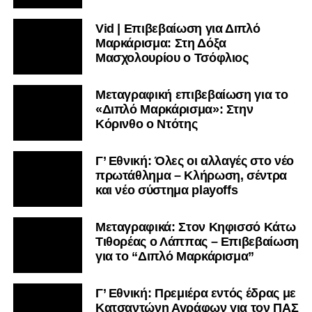
Vid | Επιβεβαίωση για Διπλό
Ακολουθήστε το
lamiara.gr
στο
Google News
για να
Μαρκάρισμα: Στη Δόξα
μαθαίνετε πρώτοι τα κυανόλευκα νέα στην Ελλάδα και τον
Μασχολουρίου ο Τσόφλιος
υπόλοιπο κόσμο. Ακολουθήστε το lamiara.gr στο
Facebook
, στο
Twitter
και στο
Instagram
για να
Μεταγραφική επιβεβαίωση για το
μαθαίνετε σε χρόνο dt όλα τα νέα.
«Διπλό Μαρκάρισμα»: Στην
Κόρινθο ο Ντότης
Γ’ Εθνική: Όλες οι αλλαγές στο νέο
πρωτάθλημα – Κλήρωση, σέντρα
και νέο σύστημα playoffs
Μεταγραφικά: Στον Κηφισσό Κάτω
Τιθορέας ο Λάππας – Επιβεβαίωση
για το “Διπλό Μαρκάρισμα”
Γ’ Εθνική: Πρεμιέρα εντός έδρας με
Κατσαντώνη Αγράφων για τον ΠΑΣ