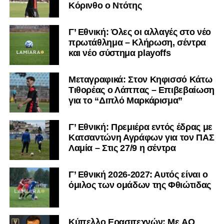
Κόρινθο ο Ντότης
Γ’ Εθνική: Όλες οι αλλαγές στο νέο
πρωτάθλημα – Κλήρωση, σέντρα
και νέο σύστημα playoffs
Μεταγραφικά: Στον Κηφισσό Κάτω
Τιθορέας ο Λάππας – Επιβεβαίωση
Ακολουθήστε το
lamiara.gr
στο
Google News
για να
για το “Διπλό Μαρκάρισμα”
μαθαίνετε πρώτοι τα κυανόλευκα νέα στην Ελλάδα και τον
υπόλοιπο κόσμο. Ακολουθήστε το lamiara.gr στο
Γ’ Εθνική: Πρεμιέρα εντός έδρας με
Facebook
, στο
Twitter
και στο
Instagram
για να
Κατσαντώνη Αγράφων για τον ΠΑΣ
μαθαίνετε σε χρόνο dt όλα τα νέα.
Λαμία – Στις 27/9 η σέντρα
Γ’ Εθνική 2026-2027: Αυτός είναι ο
όμιλος των ομάδων της Φθιώτιδας
Kύπελλο Ερασιτεχνών: Με AO