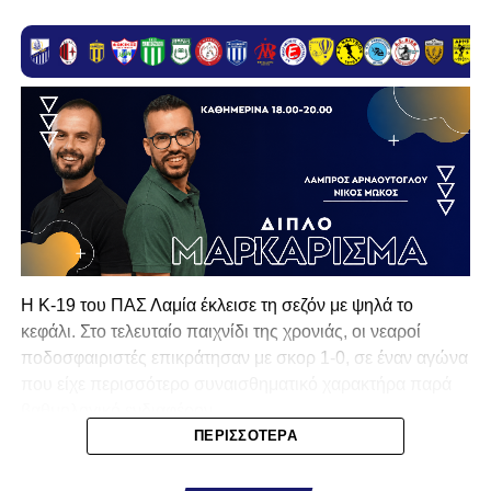
Η Κ-19 του ΠΑΣ Λαμία έκλεισε τη σεζόν με ψηλά το
κεφάλι. Στο τελευταίο παιχνίδι της χρονιάς, οι νεαροί
ποδοσφαιριστές επικράτησαν με σκορ 1-0, σε έναν αγώνα
που είχε περισσότερο συναισθηματικό χαρακτήρα παρά
βαθμολογικό ενδιαφέρον.
ΠΕΡΙΣΣΌΤΕΡΑ
Το μοναδικό τέρμα της αναμέτρησης σημείωσε ο
Ζαλοκώστας με εύστοχη εκτέλεση πέναλτι στα μέσα του