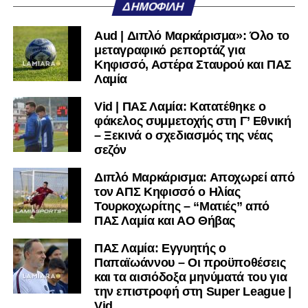
ΔΗΜΟΦΙΛΉ
δευτέρου ημιχρόνου. Ο ίδιος κέρδισε το πέναλτι,
δείχνοντας αποφασιστικότητα και πάθος – χαρακτηριστικά
Aud | Διπλό Μαρκάρισμα»: Όλο το
που σημάδεψαν τη φετινή του πορεία παρά τις δυσκολίες.
μεταγραφικό ρεπορτάζ για
Κηφισσό, Αστέρα Σταυρού και ΠΑΣ
Παρά τον υποβιβασμό, η εμφάνιση αυτή λειτούργησε ως
Λαμία
μια μικρή «κάθαρση» για την ομάδα, η οποία έδειξε
Vid | ΠΑΣ Λαμία: Κατατέθηκε ο
μαχητικότητα μέχρι τέλους. Οι παίκτες, το τεχνικό τιμ και οι
φάκελος συμμετοχής στη Γ’ Εθνική
άνθρωποι του συλλόγου έζησαν έντονα τις τελευταίες
– Ξεκινά ο σχεδιασμός της νέας
στιγμές της σεζόν, με τη νίκη να λειτουργεί ως ένα
σεζόν
αξιοπρεπές “αντίο” στην κατηγορία.
Διπλό Μαρκάρισμα: Αποχωρεί από
Έτσι, κλείνει ένας κύκλος και για την Κ-19 του ΠΑΣ Λαμία,
τον ΑΠΣ Κηφισσό ο Ηλίας
με την ελπίδα η νέα σελίδα να φέρει ανασυγκρότηση,
Τουρκοχωρίτης – “Ματιές” από
ΠΑΣ Λαμία και ΑΟ Θήβας
ανανέωση και επιστροφή στις επιτυχίες.
ΠΑΣ Λαμία: Εγγυητής ο
Δείτε το φωτορεπορτάζ:
Παπαϊωάννου – Οι προϋποθέσεις
και τα αισιόδοξα μηνύματά του για
την επιστροφή στη Super League |
Vid