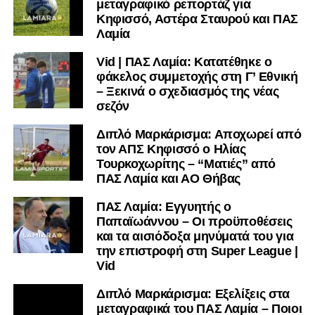
μεταγραφικό ρεπορτάζ για
Κηφισσό, Αστέρα Σταυρού και ΠΑΣ
Λαμία
Vid | ΠΑΣ Λαμία: Κατατέθηκε ο
φάκελος συμμετοχής στη Γ’ Εθνική
– Ξεκινά ο σχεδιασμός της νέας
σεζόν
Διπλό Μαρκάρισμα: Αποχωρεί από
τον ΑΠΣ Κηφισσό ο Ηλίας
Τουρκοχωρίτης – “Ματιές” από
ΠΑΣ Λαμία και ΑΟ Θήβας
ΠΑΣ Λαμία: Εγγυητής ο
Παπαϊωάννου – Οι προϋποθέσεις
και τα αισιόδοξα μηνύματά του για
την επιστροφή στη Super League |
Vid
Διπλό Μαρκάρισμα: Εξελίξεις στα
μεταγραφικά του ΠΑΣ Λαμία – Ποιοι