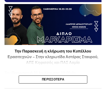
Την Παρασκευή η κλήρωση του Κυπέλλου
Ερασιτεχνών – Στην κληρωτίδα Αστέρας Σταυρού,
ΑΠΣ Κηφισσός και ΠΑΣ Λαμία
Την
Παρασκευή 31 Ιουλίου στις 10:00
θα
πραγματοποιηθεί στο ξενοδοχείο
Athens Marriott
η
ΠΕΡΙΣΣΌΤΕΡΑ
κλήρωση της
1ης και 2ης φάσης του Κυπέλλου
Ερασιτεχνικών Ομάδων
για την αγωνιστική περίοδο
2026-2027
, με το ενδιαφέρον να στρέφεται και στις ομάδες
της Φθιώτιδας που θα μπουν στη «μάχη» της