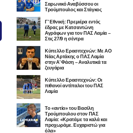
Σαρωνικό Αναβύσσου οι
Τρούμπουλος και Στάγκος
Γ’ Εθνική: Πρεμιέρα εντός
έδρας με Κατσαντώνη
Αγράφων για τον ΠΑΣ Λαμία –
Στις 27/9 η σέντρα
Kύπελλο Ερασιτεχνών: Με AO
Nέας Αρτάκης ο ΠΑΣ Λαμία
στην Α’ Φάση – Αναλυτικά τα
ζευγάρια
Κύπελλο Ερασιτεχνών: Οι
πιθανοί αντίπαλοι του ΠΑΣ
Λαμία
Το «αντίο» του Βασίλη
Τρούμπουλου στον ΠΑΣ
Λαμία: «Κρατάμε τα καλά και
προχωράμε. Ευχαριστώ για
όλα»