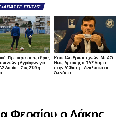
ΔΙΑΒΆΣΤΕ ΕΠΊΣΗΣ
νική: Πρεμιέρα εντός έδρας
Kύπελλο Ερασιτεχνών: Με AO
τσαντώνη Αγράφων για
Nέας Αρτάκης ο ΠΑΣ Λαμία
Σ Λαμία – Στις 27/9 η
στην Α’ Φάση – Αναλυτικά τα
α
ζευγάρια
γα Φεραίου ο Λάκης