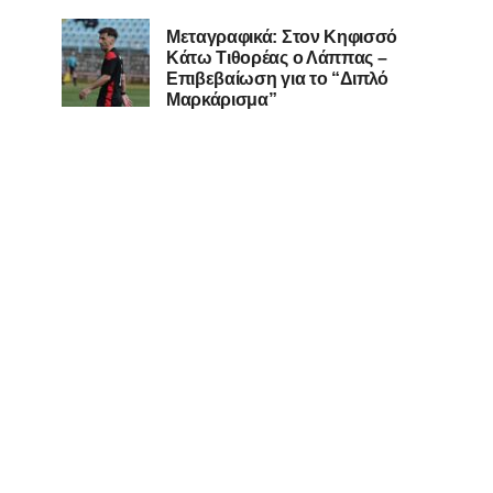
Μεταγραφικά: Στον Κηφισσό
Κάτω Τιθορέας ο Λάππας –
Επιβεβαίωση για το “Διπλό
Μαρκάρισμα”