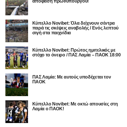
απόφαση πρωθυπουργού!
Κύπελλο Novibet: Όλα δείχνουν σέντρα
παρά τις σκέψεις αναβολής / Ενός λεπτού
σιγή στα παιχνίδια
Κύπελλο Novibet: Πρώτος ημιτελικός με
στόχο το όνειρο / ΠΑΣ Λαμία – ΠΑΟΚ 18:00
ΠΑΣ Λαμία: Με αυτούς υποδέχεται τον
ΠΑΟΚ
Κύπελλο Novibet: Με οκτώ απουσίες στη
Λαμία ο ΠΑΟΚ!