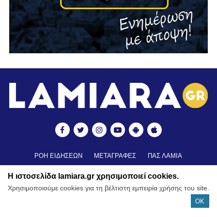
ΡΟΗ ΕΙΔΗΣΕΩΝ
ΜΕΤΑΓΡΑΦΕΣ
ΠΑΣ ΛΑΜΙΑ
ΒΑΘΜΟΛΟΓΙΑ
ΑΠΟΤΕΛΕΣΜΑΤΑ ▼
ΑΚΑΔΗΜΙΕΣ
Η ιστοσελίδα lamiara.gr χρησιμοποιεί cookies.
ΒΑΘΜΟΛΟΓΙΑ ΑΚΑΔΗΜΙΩΝ
ΚΥΠΕΛΛΟ
Χρησιμοποιούμε cookies για τη βέλτιστη εμπειρία χρήσης του site.
ΝΕΑ ΑΠΟ ΕΛΛΑΔΑ
FUTSAL
ΠΟΔΟΣΦΑΙΡΟ ΓΥΝΑΙΚΩΝ
OK
ALL TIME ROSTER
LAMIA POLIS 87,7 ▶︎
ΕΠΙΚΟΙΝΩΝΊΑ