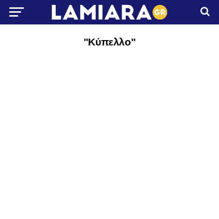
"Κύπελλο"