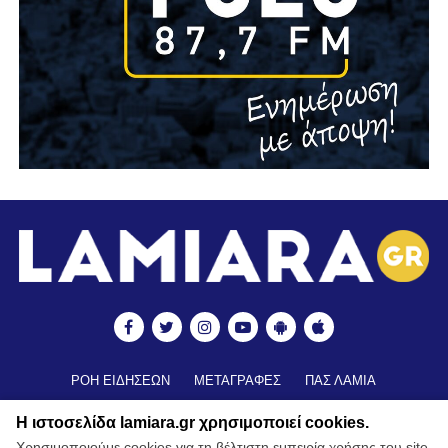
ΡΟΗ ΕΙΔΗΣΕΩΝ
ΜΕΤΑΓΡΑΦΕΣ
ΠΑΣ ΛΑΜΙΑ
ΒΑΘΜΟΛΟΓΙΑ
ΑΠΟΤΕΛΕΣΜΑΤΑ ▼
ΑΚΑΔΗΜΙΕΣ
Η ιστοσελίδα lamiara.gr χρησιμοποιεί cookies.
ΒΑΘΜΟΛΟΓΙΑ ΑΚΑΔΗΜΙΩΝ
ΚΥΠΕΛΛΟ
Χρησιμοποιούμε cookies για τη βέλτιστη εμπειρία χρήσης του site.