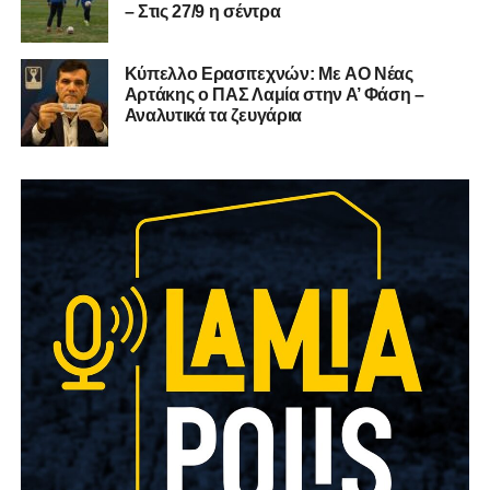
– Στις 27/9 η σέντρα
Kύπελλο Ερασιτεχνών: Με AO Nέας
Αρτάκης ο ΠΑΣ Λαμία στην Α’ Φάση –
Αναλυτικά τα ζευγάρια