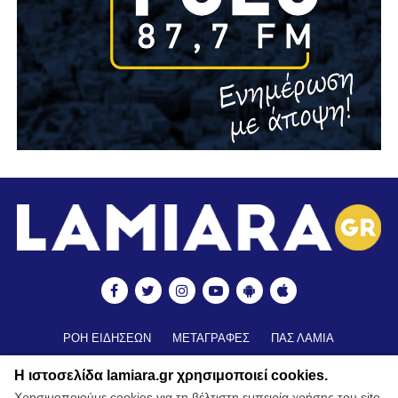
ΡΟΗ ΕΙΔΗΣΕΩΝ
ΜΕΤΑΓΡΑΦΕΣ
ΠΑΣ ΛΑΜΙΑ
ΒΑΘΜΟΛΟΓΙΑ
ΑΠΟΤΕΛΕΣΜΑΤΑ ▼
ΑΚΑΔΗΜΙΕΣ
Η ιστοσελίδα lamiara.gr χρησιμοποιεί cookies.
ΒΑΘΜΟΛΟΓΙΑ ΑΚΑΔΗΜΙΩΝ
ΚΥΠΕΛΛΟ
Χρησιμοποιούμε cookies για τη βέλτιστη εμπειρία χρήσης του site.