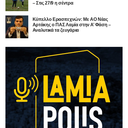
– Στις 27/9 η σέντρα
Kύπελλο Ερασιτεχνών: Με AO Nέας
Αρτάκης ο ΠΑΣ Λαμία στην Α’ Φάση –
Αναλυτικά τα ζευγάρια