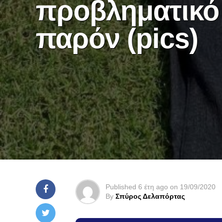
προβληματικό
παρόν (pics)
Published
6 έτη ago
on
19/09/2020
By
Σπύρος Δελαπόρτας