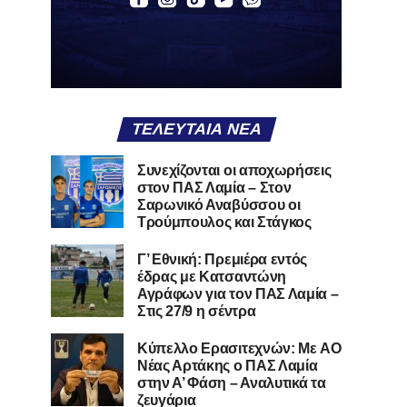
ΤΕΛΕΥΤΑΊΑ ΝΈΑ
Συνεχίζονται οι αποχωρήσεις
στον ΠΑΣ Λαμία – Στον
Σαρωνικό Αναβύσσου οι
Τρούμπουλος και Στάγκος
Γ’ Εθνική: Πρεμιέρα εντός
έδρας με Κατσαντώνη
Αγράφων για τον ΠΑΣ Λαμία –
Στις 27/9 η σέντρα
Kύπελλο Ερασιτεχνών: Με AO
Nέας Αρτάκης ο ΠΑΣ Λαμία
στην Α’ Φάση – Αναλυτικά τα
ζευγάρια